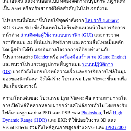
เกมเอนจิน และงานออกแบบ ที่ต้องจัดการกับรูปภาพในฐานะที่
เป็น Asset หรือทรัพยากรดิจิทัลสำคัญในโปรเจกต์งาน
โปรแกรมนี้พัฒนาขึ้นโดยใช้ชุดคำสั่งจาก
ไลบรารี (Library)
SDL3 และ Skia ซึ่งเป็นเทคโนโลยีระดับแนวหน้าในการจัดการ
หน้าต่าง
ส่วนติดต่อผู้ใช้งานแบบกราฟิก (GUI)
และการวาด
กราฟิกแบบ 2D ที่เน้นประสิทธิภาพ และความลื่นไหลเป็นหลัก
โดยผู้สร้างได้รับแรงบันดาลใจจากการที่ต้องทำงานกับ
โปรแกรมอย่าง
Blender
หรือ
เครื่องมือสร้างเกม (Game Engine)
และพบว่าโปรแกรมดูรูปภาพพื้นฐานบน
ระบบปฏิบัติการ
(OS)
บางตัวยังไม่ตอบโจทย์ความเร็ว และการจัดการไฟล์ในมุม
มองของนักพัฒนา จึงได้สร้าง โปรแกรม Lyra Viewer ขึ้นมาเพื่อ
เติมเต็มช่องว่างนี้
ความโดดเด่นของ โปรแกรม Lyra Viewer คือ ความสามารถใน
การเปิดไฟล์ที่หลากหลายมากกว่าแค่ไฟล์ภาพทั่วไป โดยรองรับ
ไฟล์มาตรฐานอย่าง PSD และ PSB ของ
Photoshop
, ไฟล์
High
Dynamic Range (HDR)
และ EXR ที่ใช้บ่อยในงาน 3D และ
Visual Effects รวมถึงไฟล์คุณภาพสูงอย่าง SVG และ
JPEG2000