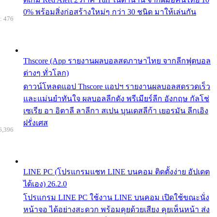
0% พร้อมสิ่งก่อสร้างใหม่ๆ กว่า 30 ชนิด มาให้เล่นกัน
: 476
Thscore (App รายงานผลบอลสดภาษาไทย จากลีกฟุตบอล
ต่างๆ ทั่วโลก)
ดาวน์โหลดแอป Thscore แอปฯ รายงานผลบอลสดรวดเร็ว
และแม่นยำทันใจ ผลบอลลีกดัง พรีเมียร์ลีก อังกฤษ กัลโช่
เซเรีย อา อิตาลี ลาลีกา สเปน บุนเดสลีก้า เยอรมัน ลีกเอิง
ฝรั่งเศส
6,396
LINE PC (โปรแกรมแชท LINE บนคอม ติดตั้งง่าย อัปเดต
ได้เอง) 26.2.0
โปรแกรม LINE PC ใช้งาน LINE บนคอม เปิดใช้ขณะนั่ง
หน้าจอ ได้อย่างสะดวก พร้อมคุยด้วยเสียง คุยเห็นหน้า ส่ง