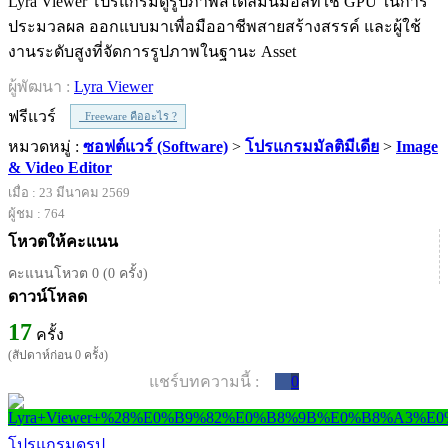
Lyra Viewer โปรแกรมดูรูปภาพสไตล์มินิมอลที่ใช้ GPU ในการ
ประมวลผล ออกแบบมาเพื่อมืออาชีพสายสร้างสรรค์ และผู้ใช้
งานระดับสูงที่จัดการรูปภาพในฐานะ Asset
ผู้พัฒนา :
Lyra Viewer
ฟรีแวร์
Freeware คืออะไร ?
หมวดหมู่ :
ซอฟต์แวร์ (Software)
>
โปรแกรมมัลติมีเดีย
>
Image
& Video Editor
เมื่อ : 23 มีนาคม 2569
ผู้ชม : 764
โหวตให้คะแนน
คะแนนโหวต 0 (0 ครั้ง)
ดาวน์โหลด
17
ครั้ง
(สัปดาห์ก่อน 0 ครั้ง)
แชร์บทความนี้ :
0
โปรแกรมดูรูป