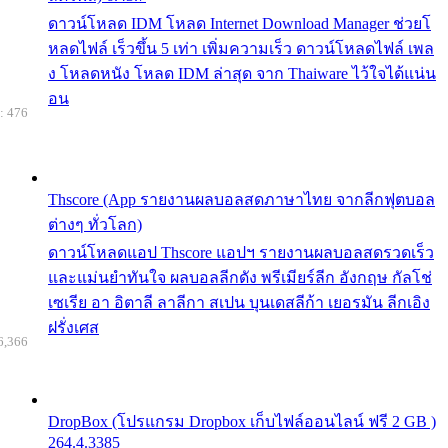
ดาวน์โหลด IDM โหลด Internet Download Manager ช่วยโ
หลดไฟล์ เร็วขึ้น 5 เท่า เพิ่มความเร็ว ดาวน์โหลดไฟล์ เพล
ง โหลดหนัง โหลด IDM ล่าสุด จาก Thaiware ไว้ใจได้แน่น
อน
: 476
Thscore (App รายงานผลบอลสดภาษาไทย จากลีกฟุตบอล
ต่างๆ ทั่วโลก)
ดาวน์โหลดแอป Thscore แอปฯ รายงานผลบอลสดรวดเร็ว
และแม่นยำทันใจ ผลบอลลีกดัง พรีเมียร์ลีก อังกฤษ กัลโช่
เซเรีย อา อิตาลี ลาลีกา สเปน บุนเดสลีก้า เยอรมัน ลีกเอิง
ฝรั่งเศส
6,366
DropBox (โปรแกรม Dropbox เก็บไฟล์ออนไลน์ ฟรี 2 GB )
264.4.3385