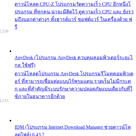
ดาวน์โหลด CPU-Z โปรแกรมวัดความเร็ว CPU อีกหนึ่งโ
ปรแกรม ที่ทุกคน น่าจะมีติดไว้ ดูความเร็ว CPU และ ยังรว
มถึงบอกค่าต่างๆ ทั้งฮารด์แวร์ ซอฟต์แวร์ ในเครื่องด้วย ฟ
รี
2,239
AnyDesk (โปรแกรม AnyDesk ควบคุมคอมพิวเตอร์ระยะไ
กล ใช้ฟรี)
ดาวน์โหลดโปรแกรม AnyDesk โปรแกรมรีโมทคอมพิวเต
อร์ ที่สามารถเชื่อมต่อแบบไร้พรมแดน รวดเร็มไม่มีกระตุ
ก และที่สำคัญมีระบบรักษาความปลอดภัยแบบเดียวกับที่ใ
ช้ภายในธนาคารอีกด้วย
4,233
IDM (โปรแกรม Internet Download Manager ช่วยดาวน์โห
ลดไฟล์) 6.43.7