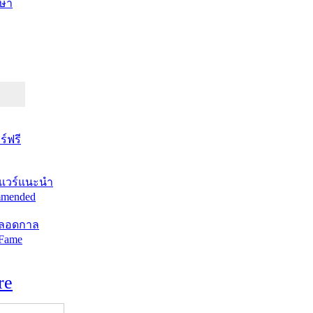
ษา
์ฟรี
แวร์แนะนำ
mended
ตลอดกาล
 Fame
re