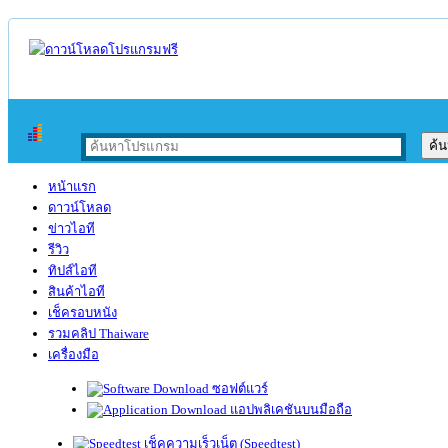
หน้าแรก
ดาวน์โหลด
ข่าวไอที
รีวิว
ทิปส์ไอที
สินค้าไอที
เช็ครอบหนัง
รวมคลิป Thaiware
เครื่องมือ
ซอฟต์แวร์
แอปพลิเคชันบนมือถือ
เช็คความเร็วเน็ต (Speedtest)