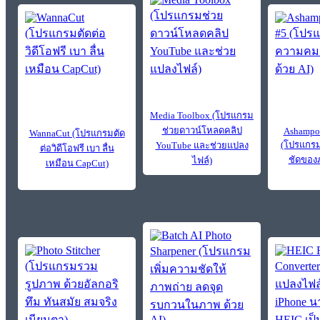
Media Toolbox (โปรแกรม
ช่วยดาวน์โหลดคลิป
Ashampoo
WannaCut (โปรแกรมตัด
(โปรแกรม
YouTube และช่วยแปลง
ต่อวิดีโอฟรี เบา ลื่น
ชัดของภ
ไฟล์)
เหมือน CapCut)