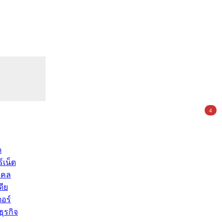
4
ด
์เน็ต
คคล
ดีย
อร์
ุรกิจ