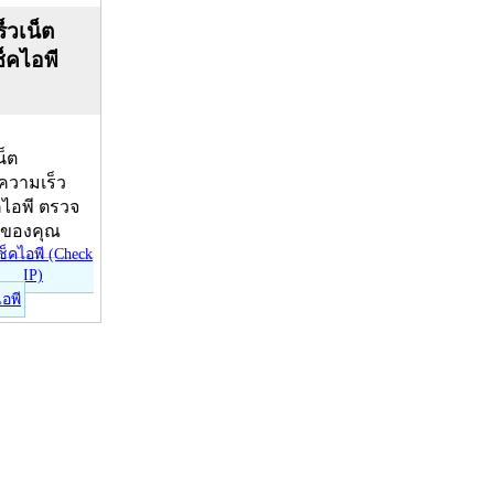
็วเน็ต
ช็คไอพี
น็ต
บความเร็ว
คไอพี ตรวจ
ีของคุณ
ไอพี