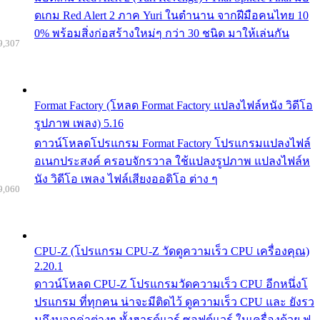
ดเกม Red Alert 2 ภาค Yuri ในตำนาน จากฝีมือคนไทย 10
0% พร้อมสิ่งก่อสร้างใหม่ๆ กว่า 30 ชนิด มาให้เล่นกัน
9,307
Format Factory (โหลด Format Factory แปลงไฟล์หนัง วิดีโอ
รูปภาพ เพลง) 5.16
ดาวน์โหลดโปรแกรม Format Factory โปรแกรมแปลงไฟล์
อเนกประสงค์ ครอบจักรวาล ใช้แปลงรูปภาพ แปลงไฟล์ห
นัง วิดีโอ เพลง ไฟล์เสียงออดิโอ ต่าง ๆ
9,060
CPU-Z (โปรแกรม CPU-Z วัดดูความเร็ว CPU เครื่องคุณ)
2.20.1
ดาวน์โหลด CPU-Z โปรแกรมวัดความเร็ว CPU อีกหนึ่งโ
ปรแกรม ที่ทุกคน น่าจะมีติดไว้ ดูความเร็ว CPU และ ยังรว
มถึงบอกค่าต่างๆ ทั้งฮารด์แวร์ ซอฟต์แวร์ ในเครื่องด้วย ฟ