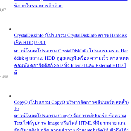
ช้ภายในธนาคารอีกด้วย
4,671
CrystalDiskInfo (โปรแกรม CrystalDiskInfo ตรวจ Harddisk
เช็ค HDD) 9.9.1
ดาวน์โหลดโปรแกรม CrystalDiskInfo โปรแกรมตรวจ Har
ddisk ดู สถานะ HDD ดูอุณหภูมิเครื่อง ความเร็ว หาสาเหต
คอมพัง ดูฮาร์ดดิสก์ SSD ทั้ง Internal และ External HDD ไ
ด้
: 498
CopyQ (โปรแกรม CopyQ บริหารจัดการคลิปบอร์ด สุดล้ำ)
16
ดาวน์โหลดโปรแกรม CopyQ จัดการคลิปบอร์ด ข้อความ
Text ไฟล์รูปภาพ Image หรือไฟล์ HTML ที่มีมากมาย แถม
จัดเรียงคลิปบอร์ด ลากแล้ววาง กำหนดปุ่มลัดให้เข้าถึงได้ง่