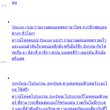
อน
: 476
Thscore (App รายงานผลบอลสดภาษาไทย จากลีกฟุตบอล
ต่างๆ ทั่วโลก)
ดาวน์โหลดแอป Thscore แอปฯ รายงานผลบอลสดรวดเร็ว
และแม่นยำทันใจ ผลบอลลีกดัง พรีเมียร์ลีก อังกฤษ กัลโช่
เซเรีย อา อิตาลี ลาลีกา สเปน บุนเดสลีก้า เยอรมัน ลีกเอิง
ฝรั่งเศส
2,691
AnyDesk (โปรแกรม AnyDesk ควบคุมคอมพิวเตอร์ระยะไ
กล ใช้ฟรี)
ดาวน์โหลดโปรแกรม AnyDesk โปรแกรมรีโมทคอมพิวเต
อร์ ที่สามารถเชื่อมต่อแบบไร้พรมแดน รวดเร็มไม่มีกระตุ
ก และที่สำคัญมีระบบรักษาความปลอดภัยแบบเดียวกับที่ใ