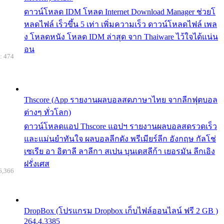
ดาวน์โหลด IDM โหลด Internet Download Manager ช่วยโ
หลดไฟล์ เร็วขึ้น 5 เท่า เพิ่มความเร็ว ดาวน์โหลดไฟล์ เพล
ง โหลดหนัง โหลด IDM ล่าสุด จาก Thaiware ไว้ใจได้แน่น
อน
: 474
Thscore (App รายงานผลบอลสดภาษาไทย จากลีกฟุตบอล
ต่างๆ ทั่วโลก)
ดาวน์โหลดแอป Thscore แอปฯ รายงานผลบอลสดรวดเร็ว
และแม่นยำทันใจ ผลบอลลีกดัง พรีเมียร์ลีก อังกฤษ กัลโช่
เซเรีย อา อิตาลี ลาลีกา สเปน บุนเดสลีก้า เยอรมัน ลีกเอิง
ฝรั่งเศส
6,366
DropBox (โปรแกรม Dropbox เก็บไฟล์ออนไลน์ ฟรี 2 GB )
264.4.3385