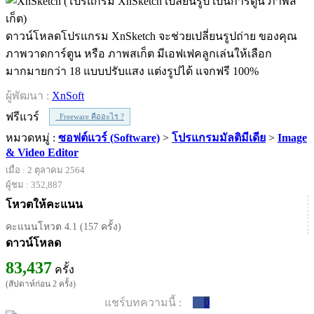
ดาวน์โหลดโปรแกรม XnSketch จะช่วยเปลี่ยนรูปถ่าย ของคุณ
ภาพวาดการ์ตูน หรือ ภาพสเก็ต มีเอฟเฟคลูกเล่นให้เลือก
มากมายกว่า 18 แบบปรับแสง แต่งรูปได้ แจกฟรี 100%
ผู้พัฒนา :
XnSoft
ฟรีแวร์
Freeware คืออะไร ?
หมวดหมู่ :
ซอฟต์แวร์ (Software)
>
โปรแกรมมัลติมีเดีย
>
Image
& Video Editor
เมื่อ : 2 ตุลาคม 2564
ผู้ชม : 352,887
โหวตให้คะแนน
คะแนนโหวต 4.1 (157 ครั้ง)
ดาวน์โหลด
83,437
ครั้ง
(สัปดาห์ก่อน 2 ครั้ง)
แชร์บทความนี้ :
0