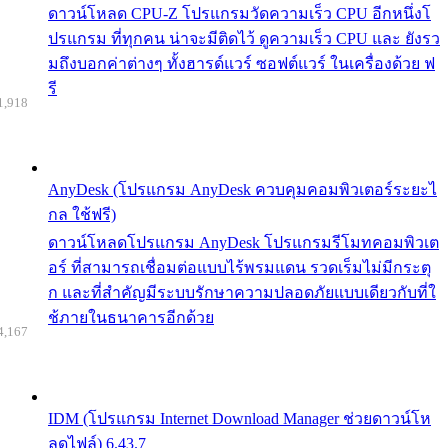
ดาวน์โหลด CPU-Z โปรแกรมวัดความเร็ว CPU อีกหนึ่งโ
ปรแกรม ที่ทุกคน น่าจะมีติดไว้ ดูความเร็ว CPU และ ยังรว
มถึงบอกค่าต่างๆ ทั้งฮารด์แวร์ ซอฟต์แวร์ ในเครื่องด้วย ฟ
รี
1,918
AnyDesk (โปรแกรม AnyDesk ควบคุมคอมพิวเตอร์ระยะไ
กล ใช้ฟรี)
ดาวน์โหลดโปรแกรม AnyDesk โปรแกรมรีโมทคอมพิวเต
อร์ ที่สามารถเชื่อมต่อแบบไร้พรมแดน รวดเร็มไม่มีกระตุ
ก และที่สำคัญมีระบบรักษาความปลอดภัยแบบเดียวกับที่ใ
ช้ภายในธนาคารอีกด้วย
4,167
IDM (โปรแกรม Internet Download Manager ช่วยดาวน์โห
ลดไฟล์) 6.43.7