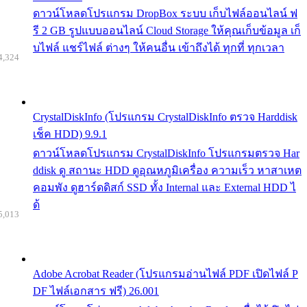
ดาวน์โหลดโปรแกรม DropBox ระบบ เก็บไฟล์ออนไลน์ ฟ
รี 2 GB รูปแบบออนไลน์ Cloud Storage ให้คุณเก็บข้อมูล เก็
บไฟล์ แชร์ไฟล์ ต่างๆ ให้คนอื่น เข้าถึงได้ ทุกที่ ทุกเวลา
4,324
CrystalDiskInfo (โปรแกรม CrystalDiskInfo ตรวจ Harddisk
เช็ค HDD) 9.9.1
ดาวน์โหลดโปรแกรม CrystalDiskInfo โปรแกรมตรวจ Har
ddisk ดู สถานะ HDD ดูอุณหภูมิเครื่อง ความเร็ว หาสาเหต
คอมพัง ดูฮาร์ดดิสก์ SSD ทั้ง Internal และ External HDD ไ
ด้
5,013
Adobe Acrobat Reader (โปรแกรมอ่านไฟล์ PDF เปิดไฟล์ P
DF ไฟล์เอกสาร ฟรี) 26.001