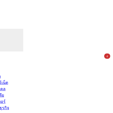
4
ด
์เน็ต
คคล
ดีย
อร์
ุรกิจ