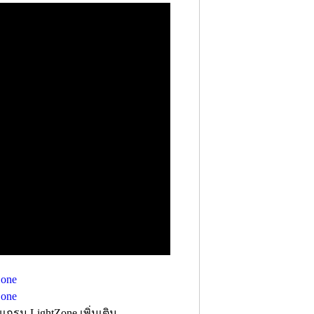
รม LightZone เพิ่มเติม