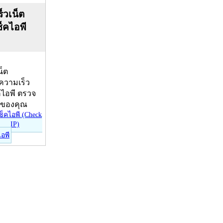
็วเน็ต
ช็คไอพี
น็ต
บความเร็ว
คไอพี ตรวจ
ีของคุณ
ไอพี