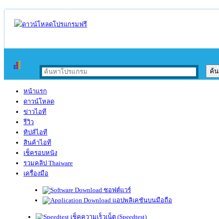
หน้าแรก
ดาวน์โหลด
ข่าวไอที
รีวิว
ทิปส์ไอที
สินค้าไอที
เช็ครอบหนัง
รวมคลิป Thaiware
เครื่องมือ
ซอฟต์แวร์
แอปพลิเคชันบนมือถือ
เช็คความเร็วเน็ต (Speedtest)