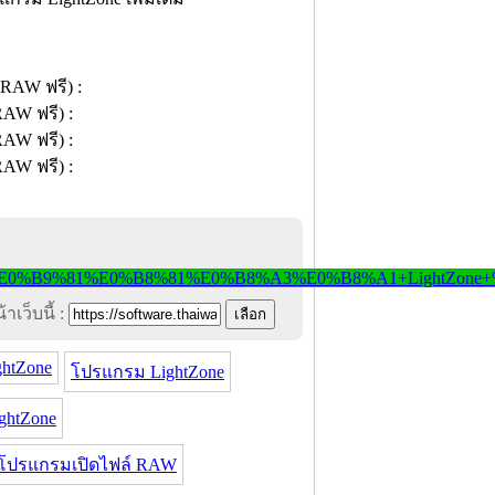
าเว็บนี้ :
ghtZone
โปรแกรม LightZone
ghtZone
โปรแกรมเปิดไฟล์ RAW