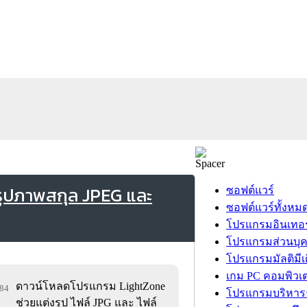
รูปภาพสกุล JPEG และ
ซอฟต์แวร์
ซอฟต์แวร์ทั้งหม
โปรแกรมอินเทอร
โปรแกรมส่วนบุ
โปรแกรมมัลติมีเ
เกม PC คอมพิวเต
ดาวน์โหลดโปรแกรม LightZone
984
โปรแกรมบริหารธ
ช่วยแต่งรูป ไฟล์ JPG และ ไฟล์