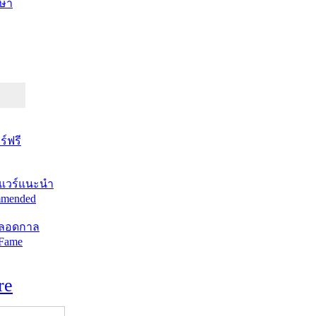
ษา
์ฟรี
แวร์แนะนำ
mended
ตลอดกาล
 Fame
re