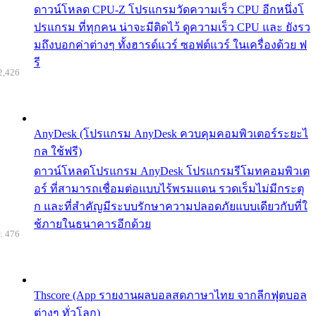
ดาวน์โหลด CPU-Z โปรแกรมวัดความเร็ว CPU อีกหนึ่งโ
ปรแกรม ที่ทุกคน น่าจะมีติดไว้ ดูความเร็ว CPU และ ยังรว
มถึงบอกค่าต่างๆ ทั้งฮารด์แวร์ ซอฟต์แวร์ ในเครื่องด้วย ฟ
รี
2,426
AnyDesk (โปรแกรม AnyDesk ควบคุมคอมพิวเตอร์ระยะไ
กล ใช้ฟรี)
ดาวน์โหลดโปรแกรม AnyDesk โปรแกรมรีโมทคอมพิวเต
อร์ ที่สามารถเชื่อมต่อแบบไร้พรมแดน รวดเร็มไม่มีกระตุ
ก และที่สำคัญมีระบบรักษาความปลอดภัยแบบเดียวกับที่ใ
ช้ภายในธนาคารอีกด้วย
: 476
Thscore (App รายงานผลบอลสดภาษาไทย จากลีกฟุตบอล
ต่างๆ ทั่วโลก)