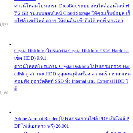
ดาวน์โหลดโปรแกรม DropBox ระบบ เก็บไฟล์ออนไลน์ ฟ
รี 2 GB รูปแบบออนไลน์ Cloud Storage ให้คุณเก็บข้อมูล เก็
บไฟล์ แชร์ไฟล์ ต่างๆ ให้คนอื่น เข้าถึงได้ ทุกที่ ทุกเวลา
4,522
CrystalDiskInfo (โปรแกรม CrystalDiskInfo ตรวจ Harddisk
เช็ค HDD) 9.9.1
ดาวน์โหลดโปรแกรม CrystalDiskInfo โปรแกรมตรวจ Har
ddisk ดู สถานะ HDD ดูอุณหภูมิเครื่อง ความเร็ว หาสาเหต
คอมพัง ดูฮาร์ดดิสก์ SSD ทั้ง Internal และ External HDD ไ
ด้
5,160
Adobe Acrobat Reader (โปรแกรมอ่านไฟล์ PDF เปิดไฟล์ P
DF ไฟล์เอกสาร ฟรี) 26.001