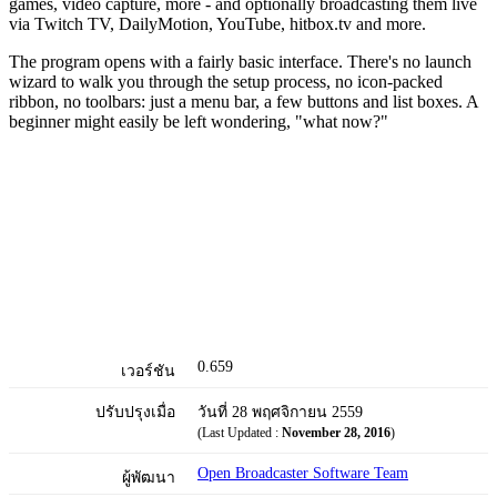
games, video capture, more - and optionally broadcasting them live
via Twitch TV, DailyMotion, YouTube, hitbox.tv and more.
The program opens with a fairly basic interface. There's no launch
wizard to walk you through the setup process, no icon-packed
ribbon, no toolbars: just a menu bar, a few buttons and list boxes. A
beginner might easily be left wondering, "what now?"
0.659
เวอร์ชัน
ปรับปรุงเมื่อ
วันที่ 28 พฤศจิกายน 2559
(Last Updated :
November 28, 2016
)
Open Broadcaster Software Team
ผู้พัฒนา