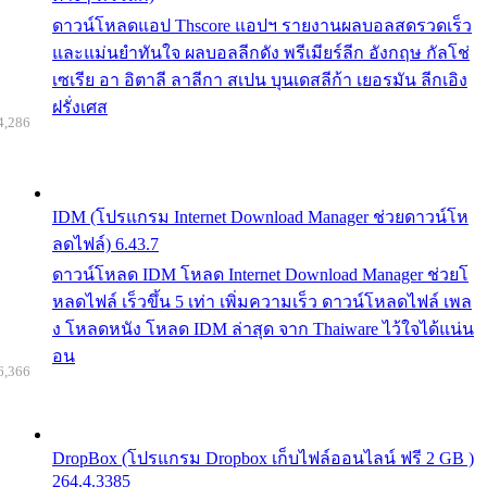
ดาวน์โหลดแอป Thscore แอปฯ รายงานผลบอลสดรวดเร็ว
และแม่นยำทันใจ ผลบอลลีกดัง พรีเมียร์ลีก อังกฤษ กัลโช่
เซเรีย อา อิตาลี ลาลีกา สเปน บุนเดสลีก้า เยอรมัน ลีกเอิง
ฝรั่งเศส
4,286
IDM (โปรแกรม Internet Download Manager ช่วยดาวน์โห
ลดไฟล์) 6.43.7
ดาวน์โหลด IDM โหลด Internet Download Manager ช่วยโ
หลดไฟล์ เร็วขึ้น 5 เท่า เพิ่มความเร็ว ดาวน์โหลดไฟล์ เพล
ง โหลดหนัง โหลด IDM ล่าสุด จาก Thaiware ไว้ใจได้แน่น
อน
6,366
DropBox (โปรแกรม Dropbox เก็บไฟล์ออนไลน์ ฟรี 2 GB )
264.4.3385