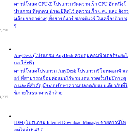
ดาวน์โหลด CPU-Z โปรแกรมวัดความเร็ว CPU อีกหนึ่งโ
ปรแกรม ที่ทุกคน น่าจะมีติดไว้ ดูความเร็ว CPU และ ยังรว
มถึงบอกค่าต่างๆ ทั้งฮารด์แวร์ ซอฟต์แวร์ ในเครื่องด้วย ฟ
รี
2,250
AnyDesk (โปรแกรม AnyDesk ควบคุมคอมพิวเตอร์ระยะไ
กล ใช้ฟรี)
ดาวน์โหลดโปรแกรม AnyDesk โปรแกรมรีโมทคอมพิวเต
อร์ ที่สามารถเชื่อมต่อแบบไร้พรมแดน รวดเร็มไม่มีกระตุ
ก และที่สำคัญมีระบบรักษาความปลอดภัยแบบเดียวกับที่ใ
ช้ภายในธนาคารอีกด้วย
4,235
IDM (โปรแกรม Internet Download Manager ช่วยดาวน์โห
ลดไฟล์) 6.43.7