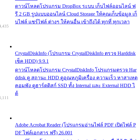
ดาวน์โหลดโปรแกรม DropBox ระบบ เก็บไฟล์ออนไลน์ ฟ
รี 2 GB รูปแบบออนไลน์ Cloud Storage ให้คุณเก็บข้อมูล เก็
บไฟล์ แชร์ไฟล์ ต่างๆ ให้คนอื่น เข้าถึงได้ ทุกที่ ทุกเวลา
4,435
CrystalDiskInfo (โปรแกรม CrystalDiskInfo ตรวจ Harddisk
เช็ค HDD) 9.9.1
ดาวน์โหลดโปรแกรม CrystalDiskInfo โปรแกรมตรวจ Har
ddisk ดู สถานะ HDD ดูอุณหภูมิเครื่อง ความเร็ว หาสาเหต
คอมพัง ดูฮาร์ดดิสก์ SSD ทั้ง Internal และ External HDD ไ
ด้
5,111
Adobe Acrobat Reader (โปรแกรมอ่านไฟล์ PDF เปิดไฟล์ P
DF ไฟล์เอกสาร ฟรี) 26.001