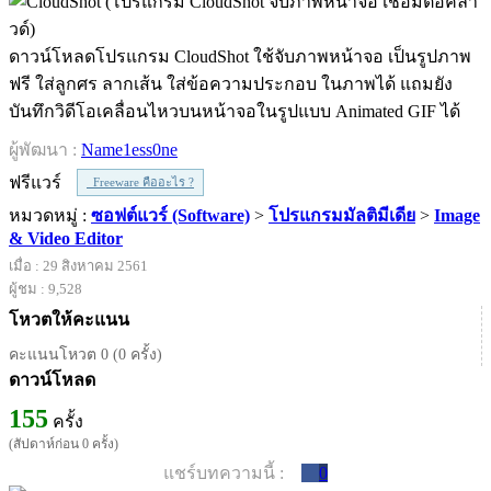
ดาวน์โหลดโปรแกรม CloudShot ใช้จับภาพหน้าจอ เป็นรูปภาพ
ฟรี ใส่ลูกศร ลากเส้น ใส่ข้อความประกอบ ในภาพได้ แถมยัง
บันทึกวิดีโอเคลื่อนไหวบนหน้าจอในรูปแบบ Animated GIF ได้
ผู้พัฒนา :
Name1ess0ne
ฟรีแวร์
Freeware คืออะไร ?
หมวดหมู่ :
ซอฟต์แวร์ (Software)
>
โปรแกรมมัลติมีเดีย
>
Image
& Video Editor
เมื่อ : 29 สิงหาคม 2561
ผู้ชม : 9,528
โหวตให้คะแนน
คะแนนโหวต 0 (0 ครั้ง)
ดาวน์โหลด
155
ครั้ง
(สัปดาห์ก่อน 0 ครั้ง)
แชร์บทความนี้ :
0