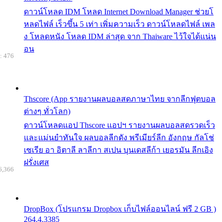
ดาวน์โหลด IDM โหลด Internet Download Manager ช่วยโ
หลดไฟล์ เร็วขึ้น 5 เท่า เพิ่มความเร็ว ดาวน์โหลดไฟล์ เพล
ง โหลดหนัง โหลด IDM ล่าสุด จาก Thaiware ไว้ใจได้แน่น
อน
: 476
Thscore (App รายงานผลบอลสดภาษาไทย จากลีกฟุตบอล
ต่างๆ ทั่วโลก)
ดาวน์โหลดแอป Thscore แอปฯ รายงานผลบอลสดรวดเร็ว
และแม่นยำทันใจ ผลบอลลีกดัง พรีเมียร์ลีก อังกฤษ กัลโช่
เซเรีย อา อิตาลี ลาลีกา สเปน บุนเดสลีก้า เยอรมัน ลีกเอิง
ฝรั่งเศส
6,366
DropBox (โปรแกรม Dropbox เก็บไฟล์ออนไลน์ ฟรี 2 GB )
264.4.3385