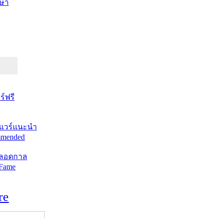
ษา
์ฟรี
แวร์แนะนำ
mended
ตลอดกาล
 Fame
re