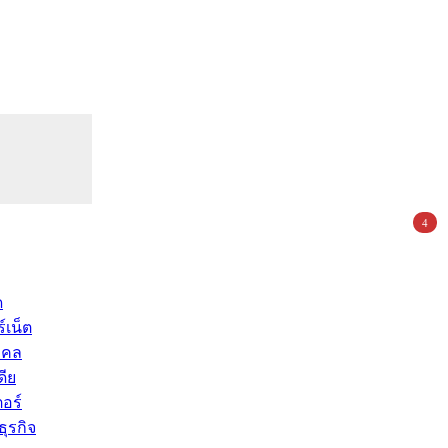
4
ด
์เน็ต
คคล
ดีย
อร์
ุรกิจ