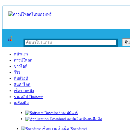
หน้าแรก
ดาวน์โหลด
ข่าวไอที
รีวิว
ทิปส์ไอที
สินค้าไอที
เช็ครอบหนัง
รวมคลิป Thaiware
เครื่องมือ
ซอฟต์แวร์
แอปพลิเคชันบนมือถือ
เช็คความเร็วเน็ต (Speedtest)