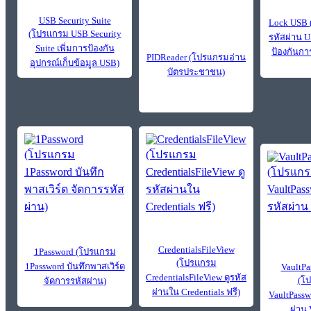
USB Security Suite
Lock USB 
(โปรแกรม USB Security
รหัสผ่าน U
Suite เพิ่มการป้องกัน
ป้องกันการ
PIDReader (โปรแกรมอ่าน
อุปกรณ์เก็บข้อมูล USB)
บัตรประชาชน)
CredentialsFileView
1Password (โปรแกรม
(โปรแกรม
1Password บันทึกพาสเวิร์ด
VaultP
CredentialsFileView ดูรหัส
(โ
จัดการรหัสผ่าน)
ผ่านใน Credentials ฟรี)
VaultPassw
ผ่าน 