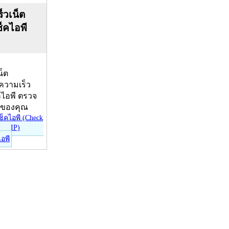
็วเน็ต
ช็คไอพี
น็ต
บความเร็ว
คไอพี ตรวจ
ีของคุณ
ไอพี