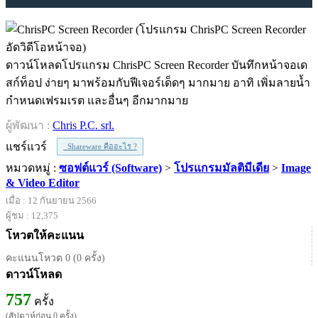
ดาวน์โหลดโปรแกรม ChrisPC Screen Recorder บันทึกหน้าจอเด
สก์ท็อป ง่ายๆ มาพร้อมกับฟีเจอร์เด็ดๆ มากมาย อาทิ เพิ่มลายน้ำ
กำหนดเฟรมเรต และอื่นๆ อีกมากมาย
ผู้พัฒนา :
Chris P.C. srl.
แชร์แวร์
Shareware คืออะไร ?
หมวดหมู่ :
ซอฟต์แวร์ (Software)
>
โปรแกรมมัลติมีเดีย
>
Image
& Video Editor
เมื่อ : 12 กันยายน 2566
ผู้ชม : 12,375
โหวตให้คะแนน
คะแนนโหวต 0 (0 ครั้ง)
ดาวน์โหลด
757
ครั้ง
(สัปดาห์ก่อน 0 ครั้ง)