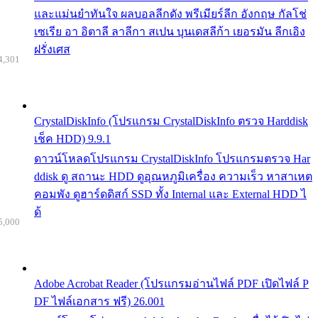
และแม่นยำทันใจ ผลบอลลีกดัง พรีเมียร์ลีก อังกฤษ กัลโช่
เซเรีย อา อิตาลี ลาลีกา สเปน บุนเดสลีก้า เยอรมัน ลีกเอิง
ฝรั่งเศส
4,301
CrystalDiskInfo (โปรแกรม CrystalDiskInfo ตรวจ Harddisk
เช็ค HDD) 9.9.1
ดาวน์โหลดโปรแกรม CrystalDiskInfo โปรแกรมตรวจ Har
ddisk ดู สถานะ HDD ดูอุณหภูมิเครื่อง ความเร็ว หาสาเหต
คอมพัง ดูฮาร์ดดิสก์ SSD ทั้ง Internal และ External HDD ไ
ด้
5,000
Adobe Acrobat Reader (โปรแกรมอ่านไฟล์ PDF เปิดไฟล์ P
DF ไฟล์เอกสาร ฟรี) 26.001