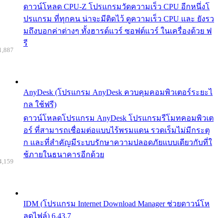
ดาวน์โหลด CPU-Z โปรแกรมวัดความเร็ว CPU อีกหนึ่งโ
ปรแกรม ที่ทุกคน น่าจะมีติดไว้ ดูความเร็ว CPU และ ยังรว
มถึงบอกค่าต่างๆ ทั้งฮารด์แวร์ ซอฟต์แวร์ ในเครื่องด้วย ฟ
รี
1,887
AnyDesk (โปรแกรม AnyDesk ควบคุมคอมพิวเตอร์ระยะไ
กล ใช้ฟรี)
ดาวน์โหลดโปรแกรม AnyDesk โปรแกรมรีโมทคอมพิวเต
อร์ ที่สามารถเชื่อมต่อแบบไร้พรมแดน รวดเร็มไม่มีกระตุ
ก และที่สำคัญมีระบบรักษาความปลอดภัยแบบเดียวกับที่ใ
ช้ภายในธนาคารอีกด้วย
4,159
IDM (โปรแกรม Internet Download Manager ช่วยดาวน์โห
ลดไฟล์) 6.43.7