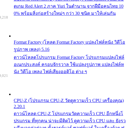
ดเกม Red Alert 2 ภาค Yuri ในตำนาน จากฝีมือคนไทย 10
0% พร้อมสิ่งก่อสร้างใหม่ๆ กว่า 30 ชนิด มาให้เล่นกัน
9,218
Format Factory (โหลด Format Factory แปลงไฟล์หนัง วิดีโอ
รูปภาพ เพลง) 5.16
ดาวน์โหลดโปรแกรม Format Factory โปรแกรมแปลงไฟล์
อเนกประสงค์ ครอบจักรวาล ใช้แปลงรูปภาพ แปลงไฟล์ห
นัง วิดีโอ เพลง ไฟล์เสียงออดิโอ ต่าง ๆ
9,021
CPU-Z (โปรแกรม CPU-Z วัดดูความเร็ว CPU เครื่องคุณ)
2.20.1
ดาวน์โหลด CPU-Z โปรแกรมวัดความเร็ว CPU อีกหนึ่งโ
ปรแกรม ที่ทุกคน น่าจะมีติดไว้ ดูความเร็ว CPU และ ยังรว
มถึงบอกค่าต่างๆ ทั้งฮารด์แวร์ ซอฟต์แวร์ ในเครื่องด้วย ฟ