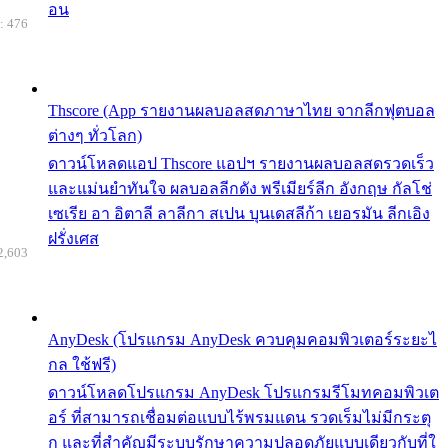
อน
: 476
Thscore (App รายงานผลบอลสดภาษาไทย จากลีกฟุตบอล
ต่างๆ ทั่วโลก)
ดาวน์โหลดแอป Thscore แอปฯ รายงานผลบอลสดรวดเร็ว
และแม่นยำทันใจ ผลบอลลีกดัง พรีเมียร์ลีก อังกฤษ กัลโช่
เซเรีย อา อิตาลี ลาลีกา สเปน บุนเดสลีก้า เยอรมัน ลีกเอิง
ฝรั่งเศส
2,603
AnyDesk (โปรแกรม AnyDesk ควบคุมคอมพิวเตอร์ระยะไ
กล ใช้ฟรี)
ดาวน์โหลดโปรแกรม AnyDesk โปรแกรมรีโมทคอมพิวเต
อร์ ที่สามารถเชื่อมต่อแบบไร้พรมแดน รวดเร็มไม่มีกระตุ
ก และที่สำคัญมีระบบรักษาความปลอดภัยแบบเดียวกับที่ใ