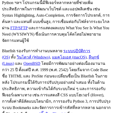
Python ฯลฯ โปรแกรมนี้มีฟีเจอร์หลากหลายที่ช่วยเพิ่ม
ประสิทธิภาพในการพัฒนาเว็บไซต์ และแอปพลิเคชัน เช่น
Syntax Highlighting, Auto-Completion, การจัดการโปรเจกต์, การ
ค้นหา และแทนที่ แบบขั้นสูง, การเชื่อมต่อกับไฟล์จากระยะไกล
ผ่าน
FTP/SFTP
และการแสดงผลแบบ What You See Is What You
Need (WYSIWYN) ซึ่งเน้นการควบคุมโค้ดโดยไม่พยายาม
จัดการแทนผู้ใช้
Bluefish รองรับการทำงานบนหลาย
ระบบปฏิบัติการ
(OS)
ทั้ง
วินโดวส์ (Windows)
,
แมคโอเอส (macOS)
,
ลีนุกซ์
(Linux)
และ
OpenBSD
โดยมีการพัฒนาอย่างต่อเนื่องมานาน
กว่า 25 ปี ตั้งแต่ปี ค.ศ. 1999 (พ.ศ. 2542) โดยเริ่มจาก Code Base
ชื่อ THTML และ ProSite ก่อนจะเปลี่ยนชื่อเป็น Bluefish ในภาย
หลัง โปรแกรมนี้ได้รับการปรับปรุงอย่างสม่ำเสมอ ทั้งในด้าน
ประสิทธิภาพ, ความเข้ากันได้กับระบบใหม่ ๆ และการรองรับ
ฟีเจอร์เฉพาะทาง เช่น การแสดงสี CSS แบบโฮเวอร์ (Hover),
การตั้งค่าคีย์ลัดแบบไดนามิก, การรองรับ Python 3, การปรับปรุง
ระบบ Bookmarks และจัดการการเข้ารหัสที่หลากหลาย นอกจาก