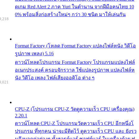
ดเกม Red Alert 2 ภาค Yuri ในตำนาน จากฝีมือคนไทย 10
0% พร้อมสิ่งก่อสร้างใหม่ๆ กว่า 30 ชนิด มาให้เล่นกัน
9,218
Format Factory (โหลด Format Factory แปลงไฟล์หนัง วิดีโอ
รูปภาพ เพลง) 5.16
ดาวน์โหลดโปรแกรม Format Factory โปรแกรมแปลงไฟล์
อเนกประสงค์ ครอบจักรวาล ใช้แปลงรูปภาพ แปลงไฟล์ห
นัง วิดีโอ เพลง ไฟล์เสียงออดิโอ ต่าง ๆ
9,021
CPU-Z (โปรแกรม CPU-Z วัดดูความเร็ว CPU เครื่องคุณ)
2.20.1
ดาวน์โหลด CPU-Z โปรแกรมวัดความเร็ว CPU อีกหนึ่งโ
ปรแกรม ที่ทุกคน น่าจะมีติดไว้ ดูความเร็ว CPU และ ยังรว
มถึงบอกค่าต่างๆ ทั้งฮารด์แวร์ ซอฟต์แวร์ ในเครื่องด้วย ฟ