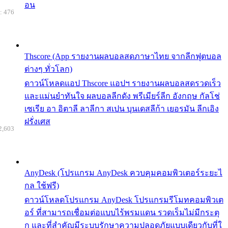
อน
: 476
Thscore (App รายงานผลบอลสดภาษาไทย จากลีกฟุตบอล
ต่างๆ ทั่วโลก)
ดาวน์โหลดแอป Thscore แอปฯ รายงานผลบอลสดรวดเร็ว
และแม่นยำทันใจ ผลบอลลีกดัง พรีเมียร์ลีก อังกฤษ กัลโช่
เซเรีย อา อิตาลี ลาลีกา สเปน บุนเดสลีก้า เยอรมัน ลีกเอิง
ฝรั่งเศส
2,603
AnyDesk (โปรแกรม AnyDesk ควบคุมคอมพิวเตอร์ระยะไ
กล ใช้ฟรี)
ดาวน์โหลดโปรแกรม AnyDesk โปรแกรมรีโมทคอมพิวเต
อร์ ที่สามารถเชื่อมต่อแบบไร้พรมแดน รวดเร็มไม่มีกระตุ
ก และที่สำคัญมีระบบรักษาความปลอดภัยแบบเดียวกับที่ใ