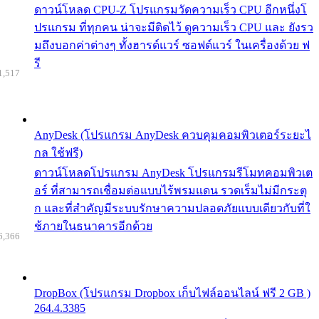
ดาวน์โหลด CPU-Z โปรแกรมวัดความเร็ว CPU อีกหนึ่งโ
ปรแกรม ที่ทุกคน น่าจะมีติดไว้ ดูความเร็ว CPU และ ยังรว
มถึงบอกค่าต่างๆ ทั้งฮารด์แวร์ ซอฟต์แวร์ ในเครื่องด้วย ฟ
รี
1,517
AnyDesk (โปรแกรม AnyDesk ควบคุมคอมพิวเตอร์ระยะไ
กล ใช้ฟรี)
ดาวน์โหลดโปรแกรม AnyDesk โปรแกรมรีโมทคอมพิวเต
อร์ ที่สามารถเชื่อมต่อแบบไร้พรมแดน รวดเร็มไม่มีกระตุ
ก และที่สำคัญมีระบบรักษาความปลอดภัยแบบเดียวกับที่ใ
ช้ภายในธนาคารอีกด้วย
6,366
DropBox (โปรแกรม Dropbox เก็บไฟล์ออนไลน์ ฟรี 2 GB )
264.4.3385