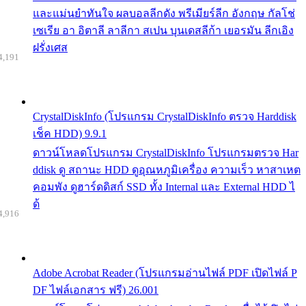
และแม่นยำทันใจ ผลบอลลีกดัง พรีเมียร์ลีก อังกฤษ กัลโช่
เซเรีย อา อิตาลี ลาลีกา สเปน บุนเดสลีก้า เยอรมัน ลีกเอิง
ฝรั่งเศส
4,191
CrystalDiskInfo (โปรแกรม CrystalDiskInfo ตรวจ Harddisk
เช็ค HDD) 9.9.1
ดาวน์โหลดโปรแกรม CrystalDiskInfo โปรแกรมตรวจ Har
ddisk ดู สถานะ HDD ดูอุณหภูมิเครื่อง ความเร็ว หาสาเหต
คอมพัง ดูฮาร์ดดิสก์ SSD ทั้ง Internal และ External HDD ไ
ด้
4,916
Adobe Acrobat Reader (โปรแกรมอ่านไฟล์ PDF เปิดไฟล์ P
DF ไฟล์เอกสาร ฟรี) 26.001