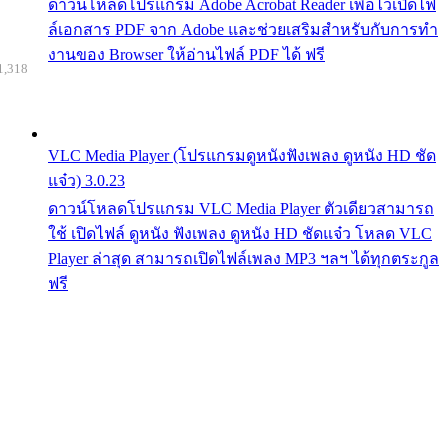
ดาวน์โหลดโปรแกรม Adobe Acrobat Reader เพื่อไว้เปิดไฟ
ล์เอกสาร PDF จาก Adobe และช่วยเสริมสำหรับกับการทำ
งานของ Browser ให้อ่านไฟล์ PDF ได้ ฟรี
1,318
VLC Media Player (โปรแกรมดูหนังฟังเพลง ดูหนัง HD ชัด
แจ๋ว) 3.0.23
ดาวน์โหลดโปรแกรม VLC Media Player ตัวเดียวสามารถ
ใช้ เปิดไฟล์ ดูหนัง ฟังเพลง ดูหนัง HD ชัดแจ๋ว โหลด VLC
Player ล่าสุด สามารถเปิดไฟล์เพลง MP3 ฯลฯ ได้ทุกตระกูล
ฟรี