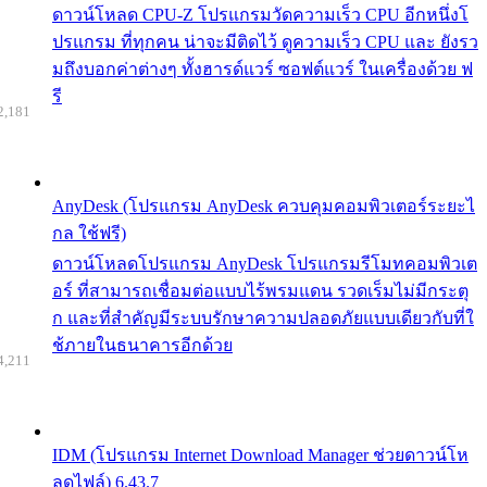
ดาวน์โหลด CPU-Z โปรแกรมวัดความเร็ว CPU อีกหนึ่งโ
ปรแกรม ที่ทุกคน น่าจะมีติดไว้ ดูความเร็ว CPU และ ยังรว
มถึงบอกค่าต่างๆ ทั้งฮารด์แวร์ ซอฟต์แวร์ ในเครื่องด้วย ฟ
รี
2,181
AnyDesk (โปรแกรม AnyDesk ควบคุมคอมพิวเตอร์ระยะไ
กล ใช้ฟรี)
ดาวน์โหลดโปรแกรม AnyDesk โปรแกรมรีโมทคอมพิวเต
อร์ ที่สามารถเชื่อมต่อแบบไร้พรมแดน รวดเร็มไม่มีกระตุ
ก และที่สำคัญมีระบบรักษาความปลอดภัยแบบเดียวกับที่ใ
ช้ภายในธนาคารอีกด้วย
4,211
IDM (โปรแกรม Internet Download Manager ช่วยดาวน์โห
ลดไฟล์) 6.43.7