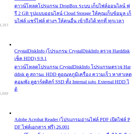
ดาวน์โหลดโปรแกรม DropBox ระบบ เก็บไฟล์ออนไลน์ ฟ
รี 2 GB รูปแบบออนไลน์ Cloud Storage ให้คุณเก็บข้อมูล เก็
บไฟล์ แชร์ไฟล์ ต่างๆ ให้คนอื่น เข้าถึงได้ ทุกที่ ทุกเวลา
4,393
CrystalDiskInfo (โปรแกรม CrystalDiskInfo ตรวจ Harddisk
เช็ค HDD) 9.9.1
ดาวน์โหลดโปรแกรม CrystalDiskInfo โปรแกรมตรวจ Har
ddisk ดู สถานะ HDD ดูอุณหภูมิเครื่อง ความเร็ว หาสาเหต
คอมพัง ดูฮาร์ดดิสก์ SSD ทั้ง Internal และ External HDD ไ
ด้
5,089
Adobe Acrobat Reader (โปรแกรมอ่านไฟล์ PDF เปิดไฟล์ P
DF ไฟล์เอกสาร ฟรี) 26.001