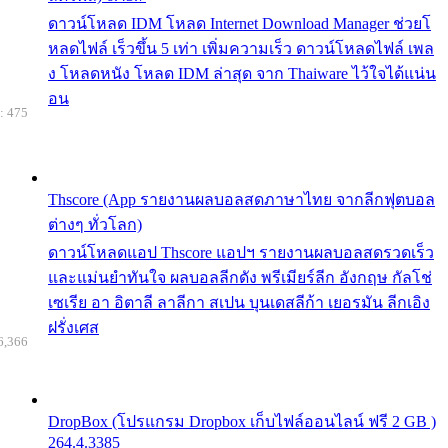
ดาวน์โหลด IDM โหลด Internet Download Manager ช่วยโ
หลดไฟล์ เร็วขึ้น 5 เท่า เพิ่มความเร็ว ดาวน์โหลดไฟล์ เพล
ง โหลดหนัง โหลด IDM ล่าสุด จาก Thaiware ไว้ใจได้แน่น
อน
: 475
Thscore (App รายงานผลบอลสดภาษาไทย จากลีกฟุตบอล
ต่างๆ ทั่วโลก)
ดาวน์โหลดแอป Thscore แอปฯ รายงานผลบอลสดรวดเร็ว
และแม่นยำทันใจ ผลบอลลีกดัง พรีเมียร์ลีก อังกฤษ กัลโช่
เซเรีย อา อิตาลี ลาลีกา สเปน บุนเดสลีก้า เยอรมัน ลีกเอิง
ฝรั่งเศส
6,366
DropBox (โปรแกรม Dropbox เก็บไฟล์ออนไลน์ ฟรี 2 GB )
264.4.3385