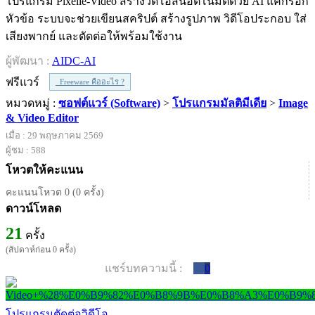
โปรแกรม Pixelle-Video สร้างวิดีโอสั้นอัตโนมัติด้วย AI แค่กรอก
หัวข้อ ระบบจะช่วยเขียนสคริปต์ สร้างรูปภาพ วิดีโอประกอบ ใส่
เสียงพากย์ และตัดต่อให้พร้อมใช้งาน
ผู้พัฒนา :
AIDC-AI
ฟรีแวร์
Freeware คืออะไร ?
หมวดหมู่ :
ซอฟต์แวร์ (Software)
>
โปรแกรมมัลติมีเดีย
>
Image
& Video Editor
เมื่อ : 29 พฤษภาคม 2569
ผู้ชม : 588
โหวตให้คะแนน
คะแนนโหวต 0 (0 ครั้ง)
ดาวน์โหลด
21
ครั้ง
(สัปดาห์ก่อน 0 ครั้ง)
แชร์บทความนี้ :
0
โปรแกรมตัดต่อวิดีโอ