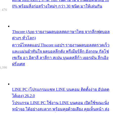
0% พร้อมสิ่งก่อสร้างใหม่ๆ กว่า 30 ชนิด มาให้เล่นกัน
: 476
Thscore (App รายงานผลบอลสดภาษาไทย จากลีกฟุตบอล
ต่างๆ ทั่วโลก)
ดาวน์โหลดแอป Thscore แอปฯ รายงานผลบอลสดรวดเร็ว
และแม่นยำทันใจ ผลบอลลีกดัง พรีเมียร์ลีก อังกฤษ กัลโช่
เซเรีย อา อิตาลี ลาลีกา สเปน บุนเดสลีก้า เยอรมัน ลีกเอิง
ฝรั่งเศส
6,396
LINE PC (โปรแกรมแชท LINE บนคอม ติดตั้งง่าย อัปเดต
ได้เอง) 26.2.0
โปรแกรม LINE PC ใช้งาน LINE บนคอม เปิดใช้ขณะนั่ง
หน้าจอ ได้อย่างสะดวก พร้อมคุยด้วยเสียง คุยเห็นหน้า ส่ง