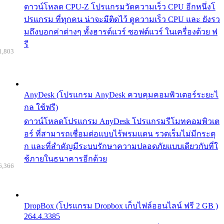
ดาวน์โหลด CPU-Z โปรแกรมวัดความเร็ว CPU อีกหนึ่งโ
ปรแกรม ที่ทุกคน น่าจะมีติดไว้ ดูความเร็ว CPU และ ยังรว
มถึงบอกค่าต่างๆ ทั้งฮารด์แวร์ ซอฟต์แวร์ ในเครื่องด้วย ฟ
รี
1,803
AnyDesk (โปรแกรม AnyDesk ควบคุมคอมพิวเตอร์ระยะไ
กล ใช้ฟรี)
ดาวน์โหลดโปรแกรม AnyDesk โปรแกรมรีโมทคอมพิวเต
อร์ ที่สามารถเชื่อมต่อแบบไร้พรมแดน รวดเร็มไม่มีกระตุ
ก และที่สำคัญมีระบบรักษาความปลอดภัยแบบเดียวกับที่ใ
ช้ภายในธนาคารอีกด้วย
6,366
DropBox (โปรแกรม Dropbox เก็บไฟล์ออนไลน์ ฟรี 2 GB )
264.4.3385