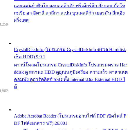
และแม่นยำทันใจ ผลบอลลีกดัง พรีเมียร์ลีก อังกฤษ กัลโช่
เซเรีย อา อิตาลี ลาลีกา สเปน บุนเดสลีก้า เยอรมัน ลีกเอิง
ฝรั่งเศส
4,259
CrystalDiskInfo (โปรแกรม CrystalDiskInfo ตรวจ Harddisk
เช็ค HDD) 9.9.1
ดาวน์โหลดโปรแกรม CrystalDiskInfo โปรแกรมตรวจ Har
ddisk ดู สถานะ HDD ดูอุณหภูมิเครื่อง ความเร็ว หาสาเหต
คอมพัง ดูฮาร์ดดิสก์ SSD ทั้ง Internal และ External HDD ไ
ด้
4,982
Adobe Acrobat Reader (โปรแกรมอ่านไฟล์ PDF เปิดไฟล์ P
DF ไฟล์เอกสาร ฟรี) 26.001