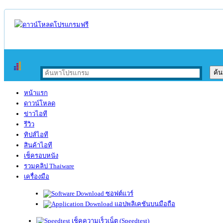
หน้าแรก
ดาวน์โหลด
ข่าวไอที
รีวิว
ทิปส์ไอที
สินค้าไอที
เช็ครอบหนัง
รวมคลิป Thaiware
เครื่องมือ
ซอฟต์แวร์
แอปพลิเคชันบนมือถือ
เช็คความเร็วเน็ต (Speedtest)