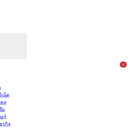
4
ด
์เน็ต
คคล
ดีย
อร์
ุรกิจ