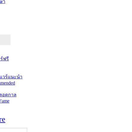
ษา
์ฟรี
แวร์แนะนำ
mended
ตลอดกาล
 Fame
re