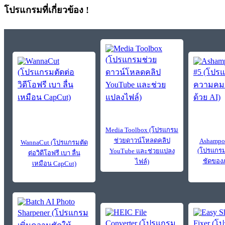
โปรแกรมที่เกี่ยวข้อง !
Media Toolbox (โปรแกรม
ช่วยดาวน์โหลดคลิป
Ashampoo
WannaCut (โปรแกรมตัด
(โปรแกรม
YouTube และช่วยแปลง
ต่อวิดีโอฟรี เบา ลื่น
ชัดของภ
ไฟล์)
เหมือน CapCut)