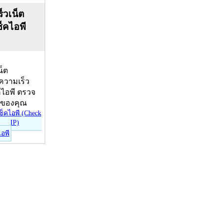
็วเน็ต
ช็คไอพี
น็ต
บความเร็ว
คไอพี ตรวจ
ีของคุณ
ไอพี