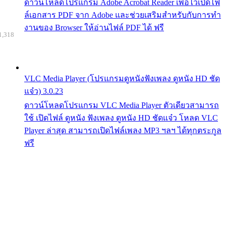
ดาวน์โหลดโปรแกรม Adobe Acrobat Reader เพื่อไว้เปิดไฟ
ล์เอกสาร PDF จาก Adobe และช่วยเสริมสำหรับกับการทำ
งานของ Browser ให้อ่านไฟล์ PDF ได้ ฟรี
1,318
VLC Media Player (โปรแกรมดูหนังฟังเพลง ดูหนัง HD ชัด
แจ๋ว) 3.0.23
ดาวน์โหลดโปรแกรม VLC Media Player ตัวเดียวสามารถ
ใช้ เปิดไฟล์ ดูหนัง ฟังเพลง ดูหนัง HD ชัดแจ๋ว โหลด VLC
Player ล่าสุด สามารถเปิดไฟล์เพลง MP3 ฯลฯ ได้ทุกตระกูล
ฟรี