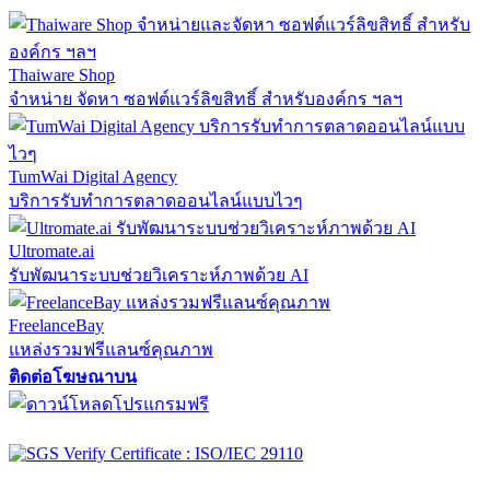
Thaiware Shop
จำหน่าย จัดหา ซอฟต์แวร์ลิขสิทธิ์ สำหรับองค์กร ฯลฯ
TumWai Digital Agency
บริการรับทำการตลาดออนไลน์แบบไวๆ
Ultromate.ai
รับพัฒนาระบบช่วยวิเคราะห์ภาพด้วย AI
FreelanceBay
แหล่งรวมฟรีแลนซ์คุณภาพ
ติดต่อโฆษณาบน