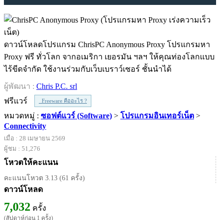
ดาวน์โหลดโปรแกรม ChrisPC Anonymous Proxy โปรแกรมหา
Proxy ฟรี ทั่วโลก จากอเมริกา เยอรมัน ฯลฯ ให้คุณท่องโลกแบบ
ไร้ขีดจำกัด ใช้งานร่วมกับเว็บเบราว์เซอร์ ชั้นนำได้
ผู้พัฒนา :
Chris P.C. srl
ฟรีแวร์
Freeware คืออะไร ?
หมวดหมู่ :
ซอฟต์แวร์ (Software)
>
โปรแกรมอินเทอร์เน็ต
>
Connectivity
เมื่อ : 28 เมษายน 2569
ผู้ชม : 51,276
โหวตให้คะแนน
คะแนนโหวต 3.13 (61 ครั้ง)
ดาวน์โหลด
7,032
ครั้ง
(สัปดาห์ก่อน 1 ครั้ง)