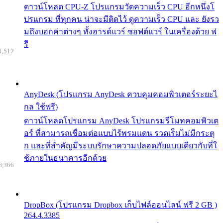
ดาวน์โหลด CPU-Z โปรแกรมวัดความเร็ว CPU อีกหนึ่งโ
ปรแกรม ที่ทุกคน น่าจะมีติดไว้ ดูความเร็ว CPU และ ยังรว
มถึงบอกค่าต่างๆ ทั้งฮารด์แวร์ ซอฟต์แวร์ ในเครื่องด้วย ฟ
รี
1,517
AnyDesk (โปรแกรม AnyDesk ควบคุมคอมพิวเตอร์ระยะไ
กล ใช้ฟรี)
ดาวน์โหลดโปรแกรม AnyDesk โปรแกรมรีโมทคอมพิวเต
อร์ ที่สามารถเชื่อมต่อแบบไร้พรมแดน รวดเร็มไม่มีกระตุ
ก และที่สำคัญมีระบบรักษาความปลอดภัยแบบเดียวกับที่ใ
ช้ภายในธนาคารอีกด้วย
6,366
DropBox (โปรแกรม Dropbox เก็บไฟล์ออนไลน์ ฟรี 2 GB )
264.4.3385