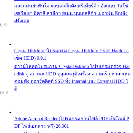
และแม่นยำทันใจ ผลบอลลีกดัง พรีเมียร์ลีก อังกฤษ กัลโช่
เซเรีย อา อิตาลี ลาลีกา สเปน บุนเดสลีก้า เยอรมัน ลีกเอิง
ฝรั่งเศส
4,191
CrystalDiskInfo (โปรแกรม CrystalDiskInfo ตรวจ Harddisk
เช็ค HDD) 9.9.1
ดาวน์โหลดโปรแกรม CrystalDiskInfo โปรแกรมตรวจ Har
ddisk ดู สถานะ HDD ดูอุณหภูมิเครื่อง ความเร็ว หาสาเหต
คอมพัง ดูฮาร์ดดิสก์ SSD ทั้ง Internal และ External HDD ไ
ด้
4,916
Adobe Acrobat Reader (โปรแกรมอ่านไฟล์ PDF เปิดไฟล์ P
DF ไฟล์เอกสาร ฟรี) 26.001