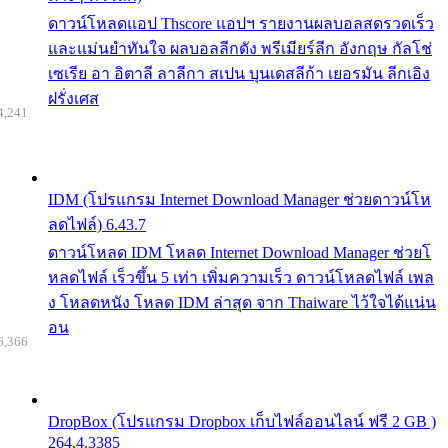
ดาวน์โหลดแอป Thscore แอปฯ รายงานผลบอลสดรวดเร็ว
และแม่นยำทันใจ ผลบอลลีกดัง พรีเมียร์ลีก อังกฤษ กัลโช่
เซเรีย อา อิตาลี ลาลีกา สเปน บุนเดสลีก้า เยอรมัน ลีกเอิง
ฝรั่งเศส
4,241
IDM (โปรแกรม Internet Download Manager ช่วยดาวน์โห
ลดไฟล์) 6.43.7
ดาวน์โหลด IDM โหลด Internet Download Manager ช่วยโ
หลดไฟล์ เร็วขึ้น 5 เท่า เพิ่มความเร็ว ดาวน์โหลดไฟล์ เพล
ง โหลดหนัง โหลด IDM ล่าสุด จาก Thaiware ไว้ใจได้แน่น
อน
6,366
DropBox (โปรแกรม Dropbox เก็บไฟล์ออนไลน์ ฟรี 2 GB )
264.4.3385