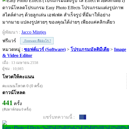
ดาวน์โหลดโปรแกรม Easy Photo Effects โปรแกรมแต่งรูปภาพ
สไตล์ต่างๆ ด้วยลูกเล่น เอฟเฟค สำเร็จรูป ที่มีมาให้อย่าง
มากมาย แปลงรูปสวยๆ ของคุณได้ง่ายๆ เพียงแค่คลิกเดียว
ผู้พัฒนา :
Jacco Mintjes
ฟรีแวร์
Freeware คืออะไร ?
หมวดหมู่ :
ซอฟต์แวร์ (Software)
>
โปรแกรมมัลติมีเดีย
>
Image
& Video Editor
เมื่อ : 13 เมษายน 2558
ผู้ชม : 10,985
โหวตให้คะแนน
คะแนนโหวต 0 (0 ครั้ง)
ดาวน์โหลด
441
ครั้ง
(สัปดาห์ก่อน 0 ครั้ง)
แชร์บทความนี้ :
0