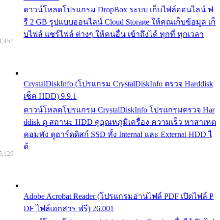
ดาวน์โหลดโปรแกรม DropBox ระบบ เก็บไฟล์ออนไลน์ ฟ
รี 2 GB รูปแบบออนไลน์ Cloud Storage ให้คุณเก็บข้อมูล เก็
บไฟล์ แชร์ไฟล์ ต่างๆ ให้คนอื่น เข้าถึงได้ ทุกที่ ทุกเวลา
4,451
CrystalDiskInfo (โปรแกรม CrystalDiskInfo ตรวจ Harddisk
เช็ค HDD) 9.9.1
ดาวน์โหลดโปรแกรม CrystalDiskInfo โปรแกรมตรวจ Har
ddisk ดู สถานะ HDD ดูอุณหภูมิเครื่อง ความเร็ว หาสาเหต
คอมพัง ดูฮาร์ดดิสก์ SSD ทั้ง Internal และ External HDD ไ
ด้
5,120
Adobe Acrobat Reader (โปรแกรมอ่านไฟล์ PDF เปิดไฟล์ P
DF ไฟล์เอกสาร ฟรี) 26.001