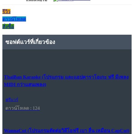
รีวิว
ดาวน์โหลด
สั่งซื้อ
ซอฟต์แวร์ที่เกี่ยวข้อง
ThaiBan Karaoke (โปรแกรม และแอปคาราโอเกะ ฟรี มีเพลง
MIDI กว่าแสนเพลง)
ฟรีแวร์
ดาวน์โหลด : 124
WannaCut (โปรแกรมตัดต่อวิดีโอฟรี เบา ลื่น เหมือน CapCut)