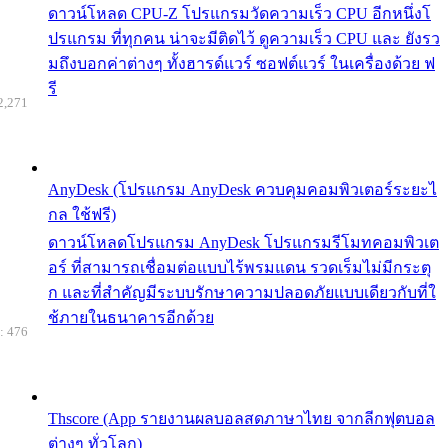
ดาวน์โหลด CPU-Z โปรแกรมวัดความเร็ว CPU อีกหนึ่งโ
ปรแกรม ที่ทุกคน น่าจะมีติดไว้ ดูความเร็ว CPU และ ยังรว
มถึงบอกค่าต่างๆ ทั้งฮารด์แวร์ ซอฟต์แวร์ ในเครื่องด้วย ฟ
รี
2,271
AnyDesk (โปรแกรม AnyDesk ควบคุมคอมพิวเตอร์ระยะไ
กล ใช้ฟรี)
ดาวน์โหลดโปรแกรม AnyDesk โปรแกรมรีโมทคอมพิวเต
อร์ ที่สามารถเชื่อมต่อแบบไร้พรมแดน รวดเร็มไม่มีกระตุ
ก และที่สำคัญมีระบบรักษาความปลอดภัยแบบเดียวกับที่ใ
ช้ภายในธนาคารอีกด้วย
: 476
Thscore (App รายงานผลบอลสดภาษาไทย จากลีกฟุตบอล
ต่างๆ ทั่วโลก)