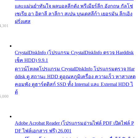
และแม่นยำทันใจ ผลบอลลีกดัง พรีเมียร์ลีก อังกฤษ กัลโช่
เซเรีย อา อิตาลี ลาลีกา สเปน บุนเดสลีก้า เยอรมัน ลีกเอิง
ฝรั่งเศส
4,301
CrystalDiskInfo (โปรแกรม CrystalDiskInfo ตรวจ Harddisk
เช็ค HDD) 9.9.1
ดาวน์โหลดโปรแกรม CrystalDiskInfo โปรแกรมตรวจ Har
ddisk ดู สถานะ HDD ดูอุณหภูมิเครื่อง ความเร็ว หาสาเหต
คอมพัง ดูฮาร์ดดิสก์ SSD ทั้ง Internal และ External HDD ไ
ด้
5,000
Adobe Acrobat Reader (โปรแกรมอ่านไฟล์ PDF เปิดไฟล์ P
DF ไฟล์เอกสาร ฟรี) 26.001