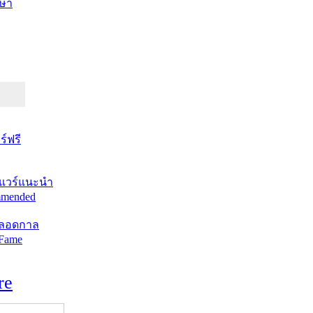
ษา
์ฟรี
แวร์แนะนำ
mended
ตลอดกาล
 Fame
re