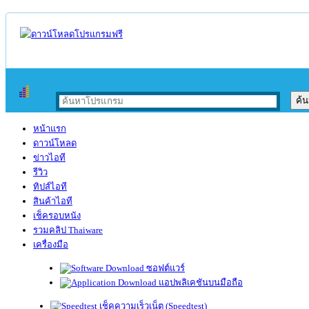
หน้าแรก
ดาวน์โหลด
ข่าวไอที
รีวิว
ทิปส์ไอที
สินค้าไอที
เช็ครอบหนัง
รวมคลิป Thaiware
เครื่องมือ
ซอฟต์แวร์
แอปพลิเคชันบนมือถือ
เช็คความเร็วเน็ต (Speedtest)