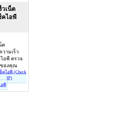
็วเน็ต
ช็คไอพี
น็ต
บความเร็ว
คไอพี ตรวจ
ีของคุณ
ไอพี