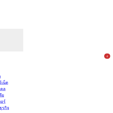
4
ด
์เน็ต
คคล
ดีย
อร์
ุรกิจ