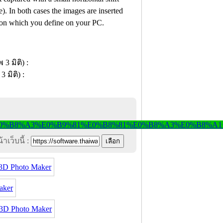
e). In both cases the images are inserted
tion which you define on your PC.
าเว็บนี้ :
3D Photo Maker
aker
D Photo Maker