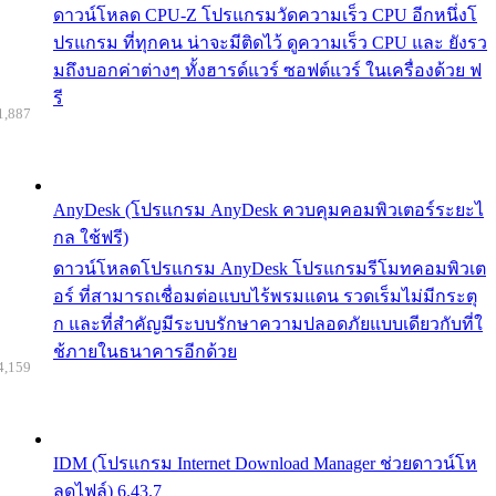
ดาวน์โหลด CPU-Z โปรแกรมวัดความเร็ว CPU อีกหนึ่งโ
ปรแกรม ที่ทุกคน น่าจะมีติดไว้ ดูความเร็ว CPU และ ยังรว
มถึงบอกค่าต่างๆ ทั้งฮารด์แวร์ ซอฟต์แวร์ ในเครื่องด้วย ฟ
รี
1,887
AnyDesk (โปรแกรม AnyDesk ควบคุมคอมพิวเตอร์ระยะไ
กล ใช้ฟรี)
ดาวน์โหลดโปรแกรม AnyDesk โปรแกรมรีโมทคอมพิวเต
อร์ ที่สามารถเชื่อมต่อแบบไร้พรมแดน รวดเร็มไม่มีกระตุ
ก และที่สำคัญมีระบบรักษาความปลอดภัยแบบเดียวกับที่ใ
ช้ภายในธนาคารอีกด้วย
4,159
IDM (โปรแกรม Internet Download Manager ช่วยดาวน์โห
ลดไฟล์) 6.43.7