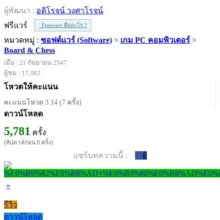
ผู้พัฒนา :
อดิโรจน์ วงศาโรจน์
ฟรีแวร์
Freeware คืออะไร ?
หมวดหมู่ :
ซอฟต์แวร์ (Software)
>
เกม PC คอมพิวเตอร์
>
Board & Chess
เมื่อ : 21 กันยายน 2547
ผู้ชม : 17,382
โหวตให้คะแนน
คะแนนโหวต 3.14 (7 ครั้ง)
ดาวน์โหลด
5,781
ครั้ง
(สัปดาห์ก่อน 0 ครั้ง)
แชร์บทความนี้ :
0
»
รีวิว
ดาวน์โหลด