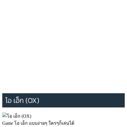
โอ เอ็ก (OX)
Game โอ เอ็ก แบบง่ายๆ ใครๆก็เล่นได้