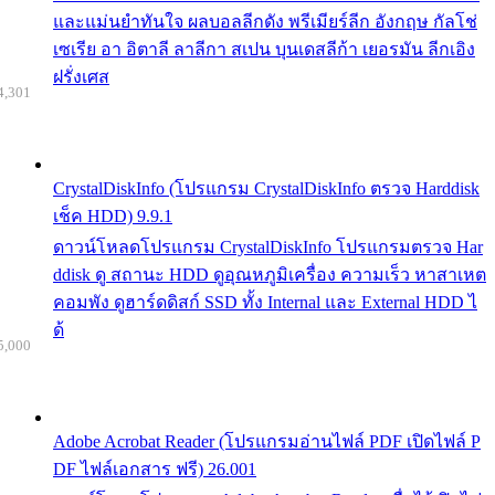
และแม่นยำทันใจ ผลบอลลีกดัง พรีเมียร์ลีก อังกฤษ กัลโช่
เซเรีย อา อิตาลี ลาลีกา สเปน บุนเดสลีก้า เยอรมัน ลีกเอิง
ฝรั่งเศส
4,301
CrystalDiskInfo (โปรแกรม CrystalDiskInfo ตรวจ Harddisk
เช็ค HDD) 9.9.1
ดาวน์โหลดโปรแกรม CrystalDiskInfo โปรแกรมตรวจ Har
ddisk ดู สถานะ HDD ดูอุณหภูมิเครื่อง ความเร็ว หาสาเหต
คอมพัง ดูฮาร์ดดิสก์ SSD ทั้ง Internal และ External HDD ไ
ด้
5,000
Adobe Acrobat Reader (โปรแกรมอ่านไฟล์ PDF เปิดไฟล์ P
DF ไฟล์เอกสาร ฟรี) 26.001