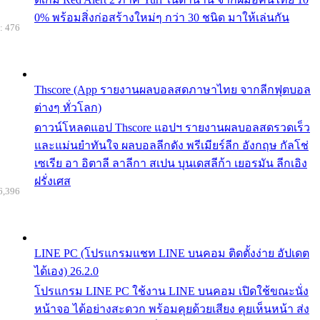
0% พร้อมสิ่งก่อสร้างใหม่ๆ กว่า 30 ชนิด มาให้เล่นกัน
: 476
Thscore (App รายงานผลบอลสดภาษาไทย จากลีกฟุตบอล
ต่างๆ ทั่วโลก)
ดาวน์โหลดแอป Thscore แอปฯ รายงานผลบอลสดรวดเร็ว
และแม่นยำทันใจ ผลบอลลีกดัง พรีเมียร์ลีก อังกฤษ กัลโช่
เซเรีย อา อิตาลี ลาลีกา สเปน บุนเดสลีก้า เยอรมัน ลีกเอิง
ฝรั่งเศส
6,396
LINE PC (โปรแกรมแชท LINE บนคอม ติดตั้งง่าย อัปเดต
ได้เอง) 26.2.0
โปรแกรม LINE PC ใช้งาน LINE บนคอม เปิดใช้ขณะนั่ง
หน้าจอ ได้อย่างสะดวก พร้อมคุยด้วยเสียง คุยเห็นหน้า ส่ง