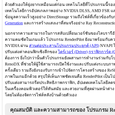
ด้วยตัวเองให้ยุ่งยากเหมือนแต่ก่อน เทคโนโลยีที่โปรแกรมนี้รอ
เทคโนโลยีการอัปสเกลภาพอย่าง NVIDIA DLSS, AMD FSR และ 
ข้อมูลความเร็วสูงอย่าง DirectStorage รวมถึงไฟล์ที่เกี่ยวข้องกั
Generation
และการสร้างแสงเงาที่สมจริงอย่าง Ray Reconstructi
นอกจากความสามารถในการสลับเปลี่ยนเวอร์ชันของไลบรารีอัป
ความคมชัดในเกมแล้ว โปรแกรม RenderPilot ยังมาพร้อมกับ
NVIDIA ผ่าน
ส่วนต่อประสานโปรแกรมประยุกต์ (API)
NVAPI ได
ปรับแต่งค่าคอนฟิกเชิงลึกของ
ไดร์เวอร์ (Driver)
กราฟิกการ์ด (
ต้องการ ยิ่งไปกว่านั้นตัวโปรแกรมยังผสานการทำงานร่วมกับโ
RenoDX ที่ช่วยให้ผู้ใช้สามารถเปิดใช้งานและปรับแต่งระบบภ
ครั้งเดียว รวมถึงยังรองรับการเข้าไปจัดการโครงสร้างของ ReShad
ภาพในเกมอีกด้วย สรุปให้เห็นภาพชัดเจนคือ RenderPilot เป็นโ
ปรับแต่งสามารถรีดประสิทธิภาพกราฟิก, อัปเดตเทคโนโลยีล
ในเครื่องคอมพิวเตอร์ให้ทันสมัย และสวยงามที่สุดผ่านหน้าต่า
โดยไม่ต้องจัดการไฟล์หลังบ้านด้วยตัวเอง
คุณสมบัติ และความสามารถของ โปรแกรม Re