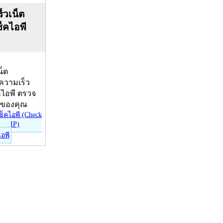
็วเน็ต
ช็คไอพี
น็ต
บความเร็ว
คไอพี ตรวจ
ีของคุณ
ไอพี