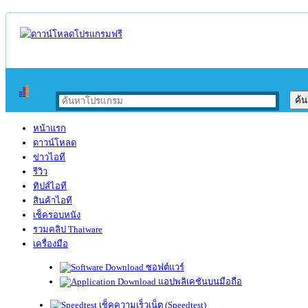
หน้าแรก
ดาวน์โหลด
ข่าวไอที
รีวิว
ทิปส์ไอที
สินค้าไอที
เช็ครอบหนัง
รวมคลิป Thaiware
เครื่องมือ
ซอฟต์แวร์
แอปพลิเคชันบนมือถือ
เช็คความเร็วเน็ต (Speedtest)