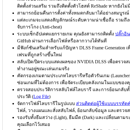
ติดตั้งส่วนเสริม รวมถึงติดตั้งตัวโฮสต์ ReShade หากยังไม่ม
สามารถย้อนคืนการตั้งค่าทั้งหมดกลับมาได้อย่างสมบูรณ์
แต่ละเกมจะแสดงสัญลักษณ์ระดับความน่าเชื่อถือ รวมถึงค
จับการโกง (Anti-cheat)
ระบบเช็กอัปเดตแยกรายเกม คุณยังสามารถติดตั้ง
ปลั๊กอิน
GitHub ผ่านการเลือกไฟล์หรือลากวางได้ทันที
มีฟังก์ชันเสริมสำหรับแก้ปัญหา DLSS Frame Generation เ
เฟรมที่ถูกสร้างขึ้นใหม่
สลับเปิด/ปิดระบบแสดงผลของ NVIDIA DLSS เพื่อตรวจสอ
ทำงานอยู่ขณะเล่นเกมจริง
คัดกรองเกมตามประเภทไลบรารีหรือตัวรันเกม (Launcher), 
ซ่อนเกมที่ไม่ต้องการ เพื่อจัดระเบียบคลังเกมในแบบของ
ตรวจสอบประวัติการสลับไฟล์ไลบรารี และการย้อนกลับทั้
ประวัติ (
Log File
)
จัดการไฟล์ไลบรารีในรูปแบบ
ส่วนติดต่อผู้ใช้แบบบรรทัดค
ไฟล์, วางแผนและสั่งสลับไฟล์, ย้อนกลับข้อมูล และตรว
รองรับทั้งธีมสว่าง (Light), ธีมมืด (Dark) และเปลี่ยนตาม
คุณเลือกไว้เสมอ