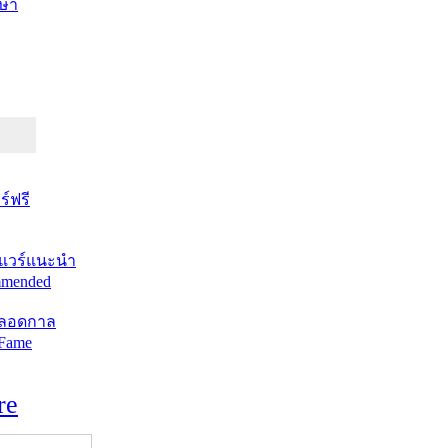
ษา
์ฟรี
แวร์แนะนำ
mended
ตลอดกาล
 Fame
re