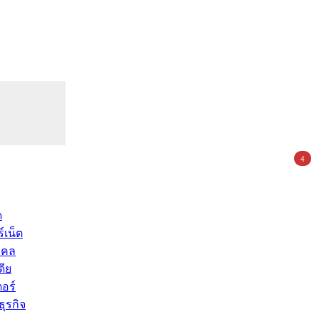
4
ด
์เน็ต
คคล
ดีย
อร์
ุรกิจ