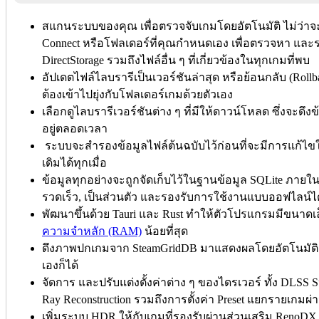
สแกนระบบของคุณ เพื่อตรวจจับเกมโดยอัตโนมัติ ไม่ว่าจะเ
Connect หรือโฟลเดอร์ที่คุณกำหนดเอง เพื่อตรวจหา และ
DirectStorage รวมถึงไฟล์อื่น ๆ ที่เกี่ยวข้องในทุกเกมที่พบ
อัปเดตไฟล์ไลบรารีเป็นเวอร์ชันล่าสุด หรือย้อนกลับ (Rollba
ต้องเข้าไปยุ่งกับโฟลเดอร์เกมด้วยตัวเอง
เลือกดูไลบรารีเวอร์ชันต่าง ๆ ที่มีให้ดาวน์โหลด ซึ่งจะด
อยู่ตลอดเวลา
ระบบจะสำรองข้อมูลไฟล์ต้นฉบับไว้ก่อนที่จะมีการแก้ไขใ
เดิมได้ทุกเมื่อ
ข้อมูลทุกอย่างจะถูกจัดเก็บไว้ในฐานข้อมูล SQLite ภาย
รวดเร็ว, เป็นส่วนตัว และรองรับการใช้งานแบบออฟไลน์ได
พัฒนาขึ้นด้วย Tauri และ Rust ทำให้ตัวโปรแกรมมีขนาดเล
ความจำหลัก (RAM)
น้อยที่สุด
ดึงภาพปกเกมจาก SteamGridDB มาแสดงผลโดยอัตโนมัติ ห
เองก็ได้
จัดการ และปรับแต่งตั้งค่าต่าง ๆ ของไดรเวอร์ ทั้ง DLSS S
Ray Reconstruction รวมถึงการตั้งค่า Preset แยกรายเกมผ
เพิ่มระบบ HDR ให้กับเกมที่รองรับผ่านส่วนเสริม RenoDX