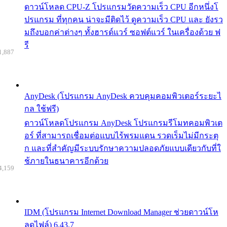
ดาวน์โหลด CPU-Z โปรแกรมวัดความเร็ว CPU อีกหนึ่งโ
ปรแกรม ที่ทุกคน น่าจะมีติดไว้ ดูความเร็ว CPU และ ยังรว
มถึงบอกค่าต่างๆ ทั้งฮารด์แวร์ ซอฟต์แวร์ ในเครื่องด้วย ฟ
รี
1,887
AnyDesk (โปรแกรม AnyDesk ควบคุมคอมพิวเตอร์ระยะไ
กล ใช้ฟรี)
ดาวน์โหลดโปรแกรม AnyDesk โปรแกรมรีโมทคอมพิวเต
อร์ ที่สามารถเชื่อมต่อแบบไร้พรมแดน รวดเร็มไม่มีกระตุ
ก และที่สำคัญมีระบบรักษาความปลอดภัยแบบเดียวกับที่ใ
ช้ภายในธนาคารอีกด้วย
4,159
IDM (โปรแกรม Internet Download Manager ช่วยดาวน์โห
ลดไฟล์) 6.43.7