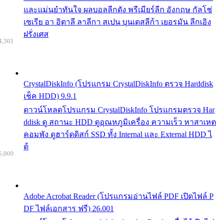
และแม่นยำทันใจ ผลบอลลีกดัง พรีเมียร์ลีก อังกฤษ กัลโช่
เซเรีย อา อิตาลี ลาลีกา สเปน บุนเดสลีก้า เยอรมัน ลีกเอิง
ฝรั่งเศส
4,301
CrystalDiskInfo (โปรแกรม CrystalDiskInfo ตรวจ Harddisk
เช็ค HDD) 9.9.1
ดาวน์โหลดโปรแกรม CrystalDiskInfo โปรแกรมตรวจ Har
ddisk ดู สถานะ HDD ดูอุณหภูมิเครื่อง ความเร็ว หาสาเหต
คอมพัง ดูฮาร์ดดิสก์ SSD ทั้ง Internal และ External HDD ไ
ด้
5,000
Adobe Acrobat Reader (โปรแกรมอ่านไฟล์ PDF เปิดไฟล์ P
DF ไฟล์เอกสาร ฟรี) 26.001