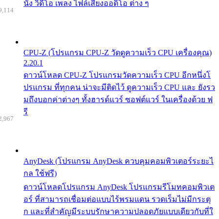
นัง วิดีโอ เพลง ไฟล์เสียงออดิโอ ต่าง ๆ
9,114
CPU-Z (โปรแกรม CPU-Z วัดดูความเร็ว CPU เครื่องคุณ)
2.20.1
ดาวน์โหลด CPU-Z โปรแกรมวัดความเร็ว CPU อีกหนึ่งโ
ปรแกรม ที่ทุกคน น่าจะมีติดไว้ ดูความเร็ว CPU และ ยังรว
มถึงบอกค่าต่างๆ ทั้งฮารด์แวร์ ซอฟต์แวร์ ในเครื่องด้วย ฟ
รี
2,967
AnyDesk (โปรแกรม AnyDesk ควบคุมคอมพิวเตอร์ระยะไ
กล ใช้ฟรี)
ดาวน์โหลดโปรแกรม AnyDesk โปรแกรมรีโมทคอมพิวเต
อร์ ที่สามารถเชื่อมต่อแบบไร้พรมแดน รวดเร็มไม่มีกระตุ
ก และที่สำคัญมีระบบรักษาความปลอดภัยแบบเดียวกับที่ใ