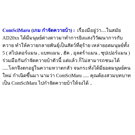
ComSciMaru (เกม กำจัดควายบ้า) :
เรื่องมีอยู่ว่า....ในสมัย
AD20xx ได้มีมนุษย์ต่างดาวมาทำการยิงแสงวิวัฒนาการกับ
ควาย ทำให้ควายกลายพันธุ์เป็นสัตว์ที่ดุร้าย เหล่ายอดมนุษย์ทั้ง
5 ( สไปเดอร์แมน , แบทแมน , ฮัค , อุลตร้าแมน , ซุปเปอร์แมน )
ร่วมมือกันกำจัดควายบ้าตัวนี้ แต่แล้ว ก็ไม่สามารถชนะได้
.....โลกจึงตกอยู่ในความหวาดกลัว จนกระทั่งได้มียอดมนุษย์คน
ใหม่ กำเนิดขึ้นมา นามว่า ComSciMaru ..... คุณต้องสวมบทบาท
เป็น ComSciMaru ไปกำจัดควายบ้าให้จงได้ ..