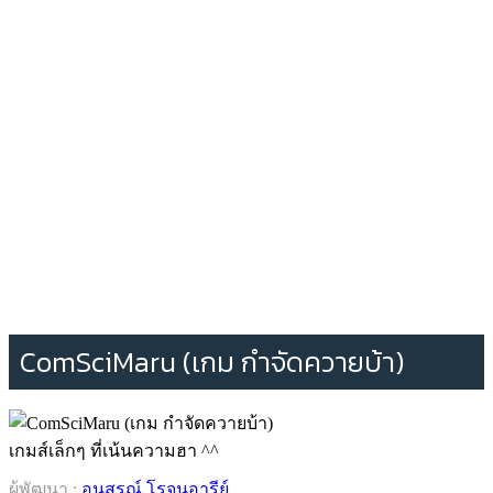
ComSciMaru (เกม กำจัดควายบ้า)
เกมส์เล็กๆ ที่เน้นความฮา ^^
ผู้พัฒนา :
อนุสรณ์ โรจนอารีย์