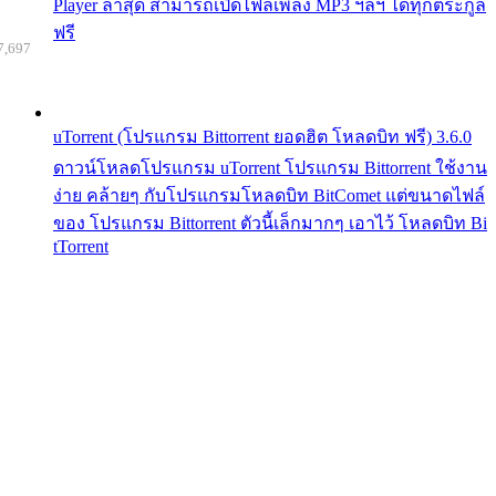
Player ล่าสุด สามารถเปิดไฟล์เพลง MP3 ฯลฯ ได้ทุกตระกูล
ฟรี
7,697
uTorrent (โปรแกรม Bittorrent ยอดฮิต โหลดบิท ฟรี) 3.6.0
ดาวน์โหลดโปรแกรม uTorrent โปรแกรม Bittorrent ใช้งาน
ง่าย คล้ายๆ กับโปรแกรมโหลดบิท BitComet แต่ขนาดไฟล์
ของ โปรแกรม Bittorrent ตัวนี้เล็กมากๆ เอาไว้ โหลดบิท Bi
tTorrent