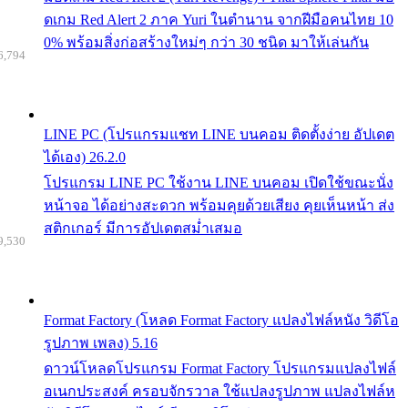
ดเกม Red Alert 2 ภาค Yuri ในตำนาน จากฝีมือคนไทย 10
0% พร้อมสิ่งก่อสร้างใหม่ๆ กว่า 30 ชนิด มาให้เล่นกัน
6,794
LINE PC (โปรแกรมแชท LINE บนคอม ติดตั้งง่าย อัปเดต
ได้เอง) 26.2.0
โปรแกรม LINE PC ใช้งาน LINE บนคอม เปิดใช้ขณะนั่ง
หน้าจอ ได้อย่างสะดวก พร้อมคุยด้วยเสียง คุยเห็นหน้า ส่ง
สติกเกอร์ มีการอัปเดตสม่ำเสมอ
9,530
Format Factory (โหลด Format Factory แปลงไฟล์หนัง วิดีโอ
รูปภาพ เพลง) 5.16
ดาวน์โหลดโปรแกรม Format Factory โปรแกรมแปลงไฟล์
อเนกประสงค์ ครอบจักรวาล ใช้แปลงรูปภาพ แปลงไฟล์ห