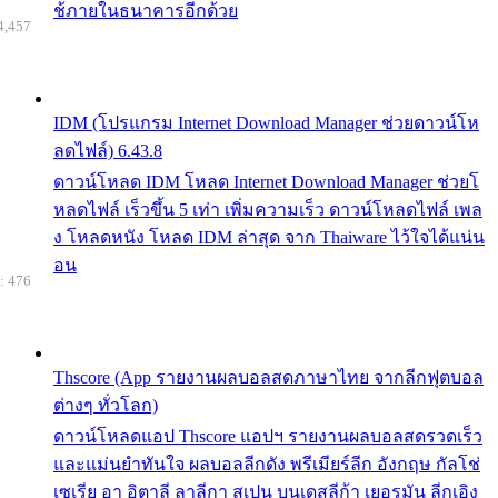
ช้ภายในธนาคารอีกด้วย
4,457
IDM (โปรแกรม Internet Download Manager ช่วยดาวน์โห
ลดไฟล์) 6.43.8
ดาวน์โหลด IDM โหลด Internet Download Manager ช่วยโ
หลดไฟล์ เร็วขึ้น 5 เท่า เพิ่มความเร็ว ดาวน์โหลดไฟล์ เพล
ง โหลดหนัง โหลด IDM ล่าสุด จาก Thaiware ไว้ใจได้แน่น
อน
: 476
Thscore (App รายงานผลบอลสดภาษาไทย จากลีกฟุตบอล
ต่างๆ ทั่วโลก)
ดาวน์โหลดแอป Thscore แอปฯ รายงานผลบอลสดรวดเร็ว
และแม่นยำทันใจ ผลบอลลีกดัง พรีเมียร์ลีก อังกฤษ กัลโช่
เซเรีย อา อิตาลี ลาลีกา สเปน บุนเดสลีก้า เยอรมัน ลีกเอิง