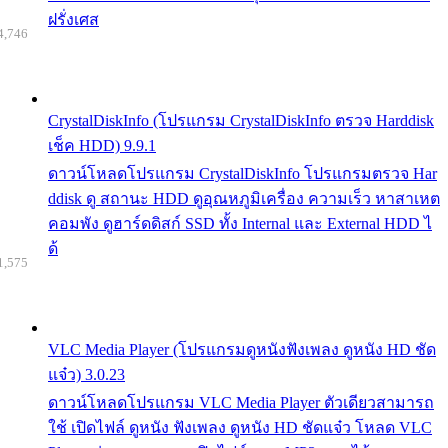
ฝรั่งเศส
4,746
CrystalDiskInfo (โปรแกรม CrystalDiskInfo ตรวจ Harddisk
เช็ค HDD) 9.9.1
ดาวน์โหลดโปรแกรม CrystalDiskInfo โปรแกรมตรวจ Har
ddisk ดู สถานะ HDD ดูอุณหภูมิเครื่อง ความเร็ว หาสาเหต
คอมพัง ดูฮาร์ดดิสก์ SSD ทั้ง Internal และ External HDD ไ
ด้
1,575
VLC Media Player (โปรแกรมดูหนังฟังเพลง ดูหนัง HD ชัด
แจ๋ว) 3.0.23
ดาวน์โหลดโปรแกรม VLC Media Player ตัวเดียวสามารถ
ใช้ เปิดไฟล์ ดูหนัง ฟังเพลง ดูหนัง HD ชัดแจ๋ว โหลด VLC