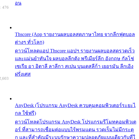
อน
: 476
Thscore (App รายงานผลบอลสดภาษาไทย จากลีกฟุตบอล
ต่างๆ ทั่วโลก)
ดาวน์โหลดแอป Thscore แอปฯ รายงานผลบอลสดรวดเร็ว
และแม่นยำทันใจ ผลบอลลีกดัง พรีเมียร์ลีก อังกฤษ กัลโช่
เซเรีย อา อิตาลี ลาลีกา สเปน บุนเดสลีก้า เยอรมัน ลีกเอิง
ฝรั่งเศส
2,603
AnyDesk (โปรแกรม AnyDesk ควบคุมคอมพิวเตอร์ระยะไ
กล ใช้ฟรี)
ดาวน์โหลดโปรแกรม AnyDesk โปรแกรมรีโมทคอมพิวเต
อร์ ที่สามารถเชื่อมต่อแบบไร้พรมแดน รวดเร็มไม่มีกระตุ
ก และที่สำคัญมีระบบรักษาความปลอดภัยแบบเดียวกับที่ใ