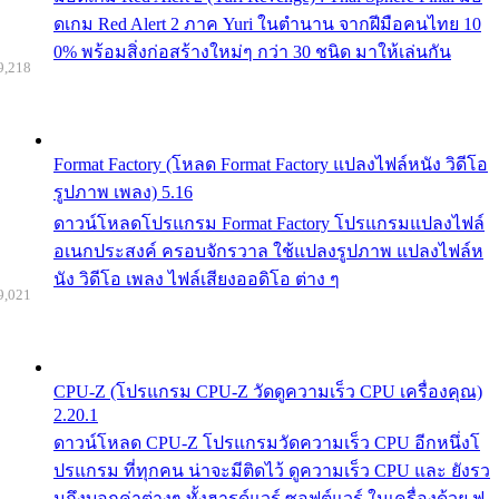
ดเกม Red Alert 2 ภาค Yuri ในตำนาน จากฝีมือคนไทย 10
0% พร้อมสิ่งก่อสร้างใหม่ๆ กว่า 30 ชนิด มาให้เล่นกัน
9,218
Format Factory (โหลด Format Factory แปลงไฟล์หนัง วิดีโอ
รูปภาพ เพลง) 5.16
ดาวน์โหลดโปรแกรม Format Factory โปรแกรมแปลงไฟล์
อเนกประสงค์ ครอบจักรวาล ใช้แปลงรูปภาพ แปลงไฟล์ห
นัง วิดีโอ เพลง ไฟล์เสียงออดิโอ ต่าง ๆ
9,021
CPU-Z (โปรแกรม CPU-Z วัดดูความเร็ว CPU เครื่องคุณ)
2.20.1
ดาวน์โหลด CPU-Z โปรแกรมวัดความเร็ว CPU อีกหนึ่งโ
ปรแกรม ที่ทุกคน น่าจะมีติดไว้ ดูความเร็ว CPU และ ยังรว
มถึงบอกค่าต่างๆ ทั้งฮารด์แวร์ ซอฟต์แวร์ ในเครื่องด้วย ฟ