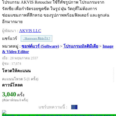
โปรแกรม AKVIS Retoucher ใช้รีทัชรูปภาพ โปรแกรมจาก
รัสเซีย เพื่อกำจัดรอยขูดขีด ในรูป ฝุ่น วัตถุที่ไม่ต้องการ
ซ่อมแซมภาพที่สึกหรอ ของรูปภาพพร้อมฟิลเตอร์ และลูกเล่น
อีกมากมาย
ผู้พัฒนา :
AKVIS LLC
แชร์แวร์
Shareware คืออะไร ?
หมวดหมู่ :
ซอฟต์แวร์ (Software)
>
โปรแกรมมัลติมีเดีย
>
Image
& Video Editor
เมื่อ : 28 พฤษภาคม 2557
ผู้ชม : 17,674
โหวตให้คะแนน
คะแนนโหวต 5 (1 ครั้ง)
ดาวน์โหลด
3,040
ครั้ง
(สัปดาห์ก่อน 0 ครั้ง)
แชร์บทความนี้ :
0