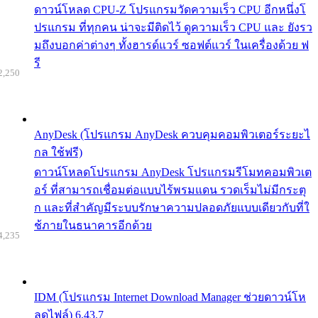
ดาวน์โหลด CPU-Z โปรแกรมวัดความเร็ว CPU อีกหนึ่งโ
ปรแกรม ที่ทุกคน น่าจะมีติดไว้ ดูความเร็ว CPU และ ยังรว
มถึงบอกค่าต่างๆ ทั้งฮารด์แวร์ ซอฟต์แวร์ ในเครื่องด้วย ฟ
รี
2,250
AnyDesk (โปรแกรม AnyDesk ควบคุมคอมพิวเตอร์ระยะไ
กล ใช้ฟรี)
ดาวน์โหลดโปรแกรม AnyDesk โปรแกรมรีโมทคอมพิวเต
อร์ ที่สามารถเชื่อมต่อแบบไร้พรมแดน รวดเร็มไม่มีกระตุ
ก และที่สำคัญมีระบบรักษาความปลอดภัยแบบเดียวกับที่ใ
ช้ภายในธนาคารอีกด้วย
4,235
IDM (โปรแกรม Internet Download Manager ช่วยดาวน์โห
ลดไฟล์) 6.43.7