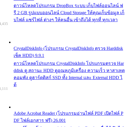
ดาวน์โหลดโปรแกรม DropBox ระบบ เก็บไฟล์ออนไลน์ ฟ
รี 2 GB รูปแบบออนไลน์ Cloud Storage ให้คุณเก็บข้อมูล เก็
บไฟล์ แชร์ไฟล์ ต่างๆ ให้คนอื่น เข้าถึงได้ ทุกที่ ทุกเวลา
4,435
CrystalDiskInfo (โปรแกรม CrystalDiskInfo ตรวจ Harddisk
เช็ค HDD) 9.9.1
ดาวน์โหลดโปรแกรม CrystalDiskInfo โปรแกรมตรวจ Har
ddisk ดู สถานะ HDD ดูอุณหภูมิเครื่อง ความเร็ว หาสาเหต
คอมพัง ดูฮาร์ดดิสก์ SSD ทั้ง Internal และ External HDD ไ
ด้
5,111
Adobe Acrobat Reader (โปรแกรมอ่านไฟล์ PDF เปิดไฟล์ P
DF ไฟล์เอกสาร ฟรี) 26.001