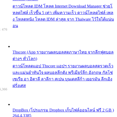
ดาวน์โหลด IDM โหลด Internet Download Manager ช่วยโ
หลดไฟล์ เร็วขึ้น 5 เท่า เพิ่มความเร็ว ดาวน์โหลดไฟล์ เพล
ง โหลดหนัง โหลด IDM ล่าสุด จาก Thaiware ไว้ใจได้แน่น
อน
: 476
Thscore (App รายงานผลบอลสดภาษาไทย จากลีกฟุตบอล
ต่างๆ ทั่วโลก)
ดาวน์โหลดแอป Thscore แอปฯ รายงานผลบอลสดรวดเร็ว
และแม่นยำทันใจ ผลบอลลีกดัง พรีเมียร์ลีก อังกฤษ กัลโช่
เซเรีย อา อิตาลี ลาลีกา สเปน บุนเดสลีก้า เยอรมัน ลีกเอิง
ฝรั่งเศส
6,366
DropBox (โปรแกรม Dropbox เก็บไฟล์ออนไลน์ ฟรี 2 GB )
264.4.3385