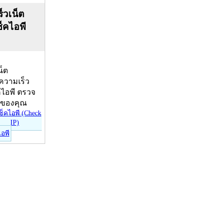
็วเน็ต
ช็คไอพี
น็ต
บความเร็ว
คไอพี ตรวจ
ีของคุณ
ไอพี