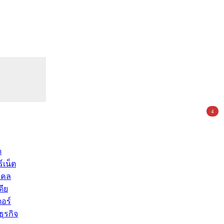
4
ด
์เน็ต
คคล
ดีย
อร์
ุรกิจ