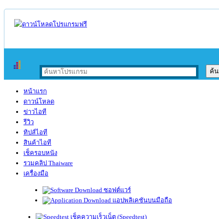
หน้าแรก
ดาวน์โหลด
ข่าวไอที
รีวิว
ทิปส์ไอที
สินค้าไอที
เช็ครอบหนัง
รวมคลิป Thaiware
เครื่องมือ
ซอฟต์แวร์
แอปพลิเคชันบนมือถือ
เช็คความเร็วเน็ต (Speedtest)