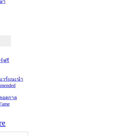
ษา
์ฟรี
แวร์แนะนำ
mended
ตลอดกาล
 Fame
re