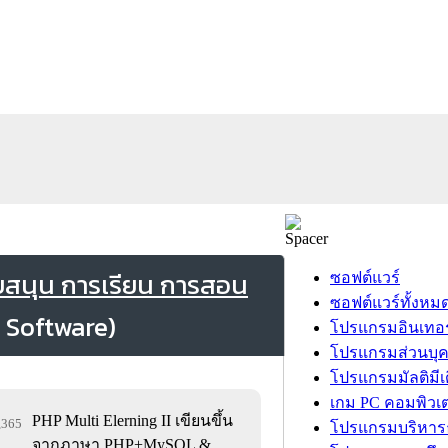
บสนุน การเรียน การสอน
ซอฟต์แวร์
ซอฟต์แวร์ทั้งหม
โปรแกรมอินเทอร
โปรแกรมส่วนบุ
โปรแกรมมัลติมีเ
เกม PC คอมพิวเต
PHP Multi Elerning II เขียนขึ้น
8,365
โปรแกรมบริหารธ
จากภาษา PHP+MySQL &