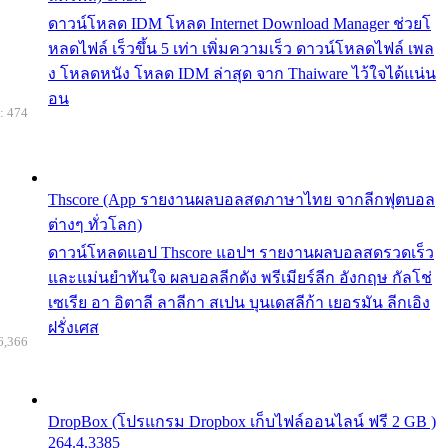
ดาวน์โหลด IDM โหลด Internet Download Manager ช่วยโ
หลดไฟล์ เร็วขึ้น 5 เท่า เพิ่มความเร็ว ดาวน์โหลดไฟล์ เพล
ง โหลดหนัง โหลด IDM ล่าสุด จาก Thaiware ไว้ใจได้แน่น
อน
: 474
Thscore (App รายงานผลบอลสดภาษาไทย จากลีกฟุตบอล
ต่างๆ ทั่วโลก)
ดาวน์โหลดแอป Thscore แอปฯ รายงานผลบอลสดรวดเร็ว
และแม่นยำทันใจ ผลบอลลีกดัง พรีเมียร์ลีก อังกฤษ กัลโช่
เซเรีย อา อิตาลี ลาลีกา สเปน บุนเดสลีก้า เยอรมัน ลีกเอิง
ฝรั่งเศส
6,366
DropBox (โปรแกรม Dropbox เก็บไฟล์ออนไลน์ ฟรี 2 GB )
264.4.3385