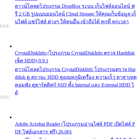
ดาวน์โหลดโปรแกรม DropBox ระบบ เก็บไฟล์ออนไลน์ ฟ
รี 2 GB รูปแบบออนไลน์ Cloud Storage ให้คุณเก็บข้อมูล เก็
บไฟล์ แชร์ไฟล์ ต่างๆ ให้คนอื่น เข้าถึงได้ ทุกที่ ทุกเวลา
4,324
CrystalDiskInfo (โปรแกรม CrystalDiskInfo ตรวจ Harddisk
เช็ค HDD) 9.9.1
ดาวน์โหลดโปรแกรม CrystalDiskInfo โปรแกรมตรวจ Har
ddisk ดู สถานะ HDD ดูอุณหภูมิเครื่อง ความเร็ว หาสาเหต
คอมพัง ดูฮาร์ดดิสก์ SSD ทั้ง Internal และ External HDD ไ
ด้
5,013
Adobe Acrobat Reader (โปรแกรมอ่านไฟล์ PDF เปิดไฟล์ P
DF ไฟล์เอกสาร ฟรี) 26.001