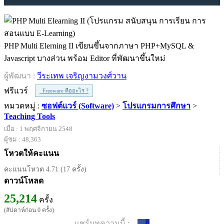
PHP Multi Elerning II เขียนขึ้นจากภาษา PHP+MySQL &
Javascript บางส่วน พร้อม Editor ที่พัฒนาขึ้นใหม่
ผู้พัฒนา :
วีระเทพ เจริญงามวงศ์วาน
ฟรีแวร์
Freeware คืออะไร ?
หมวดหมู่ :
ซอฟต์แวร์ (Software)
>
โปรแกรมการศึกษา
>
Teaching Tools
เมื่อ : 1 พฤศจิกายน 2548
ผู้ชม : 48,363
โหวตให้คะแนน
คะแนนโหวต 4.71 (17 ครั้ง)
ดาวน์โหลด
25,214
ครั้ง
(สัปดาห์ก่อน 0 ครั้ง)
แชร์บทความนี้ :
0