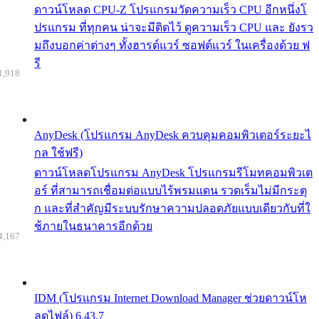
ดาวน์โหลด CPU-Z โปรแกรมวัดความเร็ว CPU อีกหนึ่งโ
ปรแกรม ที่ทุกคน น่าจะมีติดไว้ ดูความเร็ว CPU และ ยังรว
มถึงบอกค่าต่างๆ ทั้งฮารด์แวร์ ซอฟต์แวร์ ในเครื่องด้วย ฟ
รี
1,918
AnyDesk (โปรแกรม AnyDesk ควบคุมคอมพิวเตอร์ระยะไ
กล ใช้ฟรี)
ดาวน์โหลดโปรแกรม AnyDesk โปรแกรมรีโมทคอมพิวเต
อร์ ที่สามารถเชื่อมต่อแบบไร้พรมแดน รวดเร็มไม่มีกระตุ
ก และที่สำคัญมีระบบรักษาความปลอดภัยแบบเดียวกับที่ใ
ช้ภายในธนาคารอีกด้วย
4,167
IDM (โปรแกรม Internet Download Manager ช่วยดาวน์โห
ลดไฟล์) 6.43.7