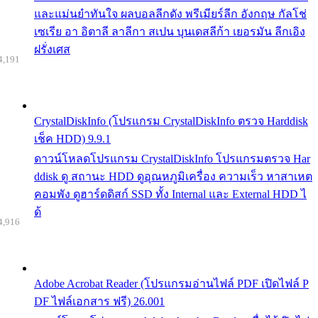
และแม่นยำทันใจ ผลบอลลีกดัง พรีเมียร์ลีก อังกฤษ กัลโช่
เซเรีย อา อิตาลี ลาลีกา สเปน บุนเดสลีก้า เยอรมัน ลีกเอิง
ฝรั่งเศส
4,191
CrystalDiskInfo (โปรแกรม CrystalDiskInfo ตรวจ Harddisk
เช็ค HDD) 9.9.1
ดาวน์โหลดโปรแกรม CrystalDiskInfo โปรแกรมตรวจ Har
ddisk ดู สถานะ HDD ดูอุณหภูมิเครื่อง ความเร็ว หาสาเหต
คอมพัง ดูฮาร์ดดิสก์ SSD ทั้ง Internal และ External HDD ไ
ด้
4,916
Adobe Acrobat Reader (โปรแกรมอ่านไฟล์ PDF เปิดไฟล์ P
DF ไฟล์เอกสาร ฟรี) 26.001