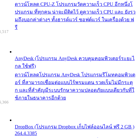
ดาวน์โหลด CPU-Z โปรแกรมวัดความเร็ว CPU อีกหนึ่งโ
ปรแกรม ที่ทุกคน น่าจะมีติดไว้ ดูความเร็ว CPU และ ยังรว
มถึงบอกค่าต่างๆ ทั้งฮารด์แวร์ ซอฟต์แวร์ ในเครื่องด้วย ฟ
รี
1,517
AnyDesk (โปรแกรม AnyDesk ควบคุมคอมพิวเตอร์ระยะไ
กล ใช้ฟรี)
ดาวน์โหลดโปรแกรม AnyDesk โปรแกรมรีโมทคอมพิวเต
อร์ ที่สามารถเชื่อมต่อแบบไร้พรมแดน รวดเร็มไม่มีกระตุ
ก และที่สำคัญมีระบบรักษาความปลอดภัยแบบเดียวกับที่ใ
ช้ภายในธนาคารอีกด้วย
6,366
DropBox (โปรแกรม Dropbox เก็บไฟล์ออนไลน์ ฟรี 2 GB )
264.4.3385