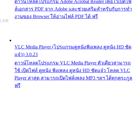
ดาวน์โหลดโปรแกรม Adobe Acrobat Reader เพื่อไว้เปิดไฟ
ล์เอกสาร PDF จาก Adobe และช่วยเสริมสำหรับกับการทำ
งานของ Browser ให้อ่านไฟล์ PDF ได้ ฟรี
1,318
VLC Media Player (โปรแกรมดูหนังฟังเพลง ดูหนัง HD ชัด
แจ๋ว) 3.0.23
ดาวน์โหลดโปรแกรม VLC Media Player ตัวเดียวสามารถ
ใช้ เปิดไฟล์ ดูหนัง ฟังเพลง ดูหนัง HD ชัดแจ๋ว โหลด VLC
Player ล่าสุด สามารถเปิดไฟล์เพลง MP3 ฯลฯ ได้ทุกตระกูล
ฟรี