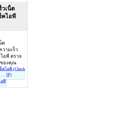
็วเน็ต
ช็คไอพี
น็ต
บความเร็ว
คไอพี ตรวจ
ีของคุณ
ไอพี