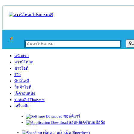
หน้าแรก
ดาวน์โหลด
ข่าวไอที
รีวิว
ทิปส์ไอที
สินค้าไอที
เช็ครอบหนัง
รวมคลิป Thaiware
เครื่องมือ
ซอฟต์แวร์
แอปพลิเคชันบนมือถือ
เช็คความเร็วเน็ต (Speedtest)