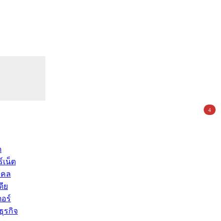
4
ด
์เน็ต
คคล
ดีย
อร์
ุรกิจ