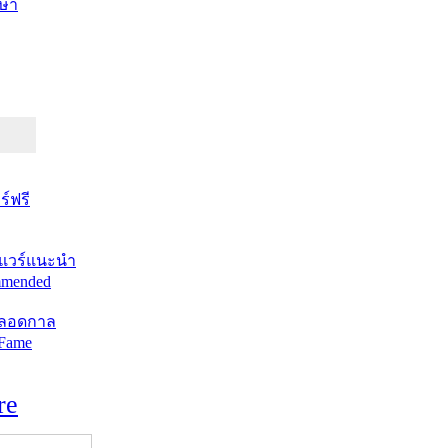
ษา
์ฟรี
แวร์แนะนำ
mended
ตลอดกาล
 Fame
re