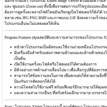
นอกจากนี้แล้ว โปรแกรม Xlideit Image Viewer ตัวนี้ยังมีความ
และ ซูมออก (Zoom out) ทั้งนี้เพื่อง่ายต่อการแก้ไขรูปแบบละ
ต้องการดูครั้งละหลายไฟล์โดยมันเรียกดูเป็นโฟลเดอร์ก็ยังได้ 
หลาย เช่น JPG PNG BMP และภาพแบบ GIF ยังคงความเร็วของภา
โปรแกรมอื่นจะไม่แสดงผลให้เห็น
Program Features (คุณสมบัติและความสามารถของโปรแกรม Xlide
หน้าตาโปรแกรมเป็นมิตรและใช้งานง่ายเหมือนโปรแกรมแ
มีเครื่องมือสำหรับแต่งภาพตามด้านบนและด้านซ้ายของ
เป็นต้น
เปิดใช้งานครั้งละไฟล์หรือโฟลเดอร์ได้ตามต้องการ
มีตัวอย่างภาพด้านล่างเลื่อนไปมา เพื่อเลือกรูปที่ต้องก
สามารถใส่ข้อความลงในภาพ เพื่อตกแต่งให้สวยงามยิ่งขึ้
ป้องกันการคัดลอกก็ยังได้
ดาวน์โหลดไปใช้งานฟรี พร้อมฟีเจอร์อีกมากมายให้คุณหยิ
และความสามารถอื่นๆ ที่พรั่งพร้อมอีกมากมาย บรรยาย
Note : โปรแกรม Xlideit โปรแกรมนี้ ทางผู้พัฒนา โปรแกรม (Pro