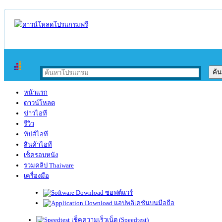
หน้าแรก
ดาวน์โหลด
ข่าวไอที
รีวิว
ทิปส์ไอที
สินค้าไอที
เช็ครอบหนัง
รวมคลิป Thaiware
เครื่องมือ
ซอฟต์แวร์
แอปพลิเคชันบนมือถือ
เช็คความเร็วเน็ต (Speedtest)