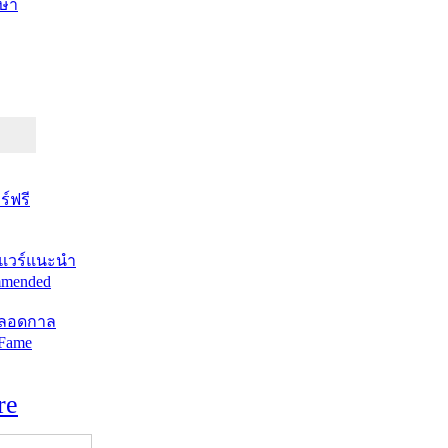
ษา
์ฟรี
แวร์แนะนำ
mended
ตลอดกาล
 Fame
re