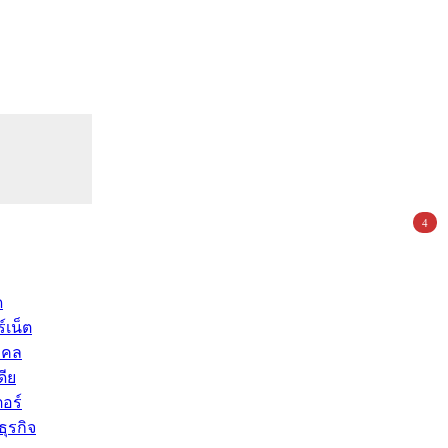
4
ด
์เน็ต
คคล
ดีย
อร์
ุรกิจ