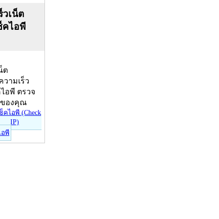
็วเน็ต
ช็คไอพี
น็ต
บความเร็ว
คไอพี ตรวจ
ีของคุณ
ไอพี