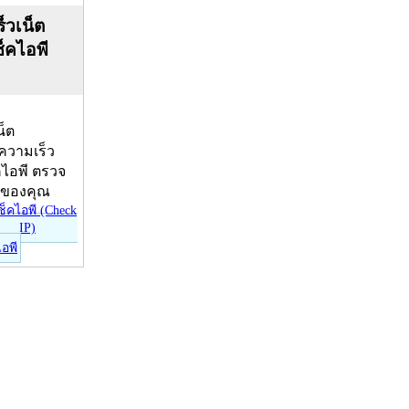
็วเน็ต
ช็คไอพี
น็ต
บความเร็ว
คไอพี ตรวจ
ีของคุณ
ไอพี