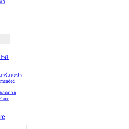
ษา
์ฟรี
แวร์แนะนำ
mended
ตลอดกาล
 Fame
re