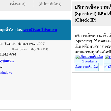
(ทั้งหมด)
(สัปดาห์ก่อน)
บริการเช็คความเร
(Speedtest) และ เ
(Check IP)
อมูลทั่วไป ก่อน
ดาวน์โหลดโปรแกรม
บริการเช็คความเร็วเ
(Speedtest) ใช้ทดสอ
ื่อ
วันที่ 26 พฤษภาคม 2557
เน็ต พร้อมบริการ เช็
(Last Updated :
May 26, 2014
)
สอบความถูกต้องไอพ
3,242 ครั้ง
kygmsoft
์ม
เช็คความเร็วเน็ต
เช็ค
Windows