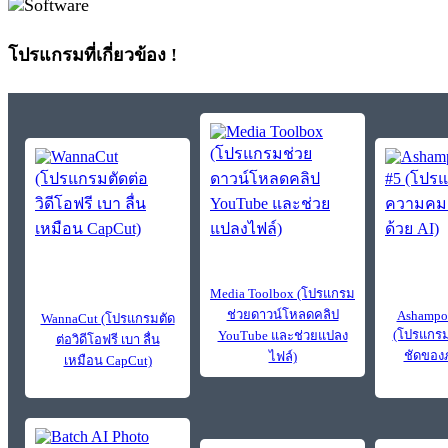
โปรแกรมที่เกี่ยวข้อง !
Media Toolbox (โปรแกรม
ช่วยดาวน์โหลดคลิป
Ashampoo
WannaCut (โปรแกรมตัด
(โปรแกรม
YouTube และช่วยแปลง
ต่อวิดีโอฟรี เบา ลื่น
ชัดของภ
ไฟล์)
เหมือน CapCut)