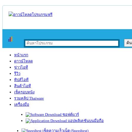
หน้าแรก
ดาวน์โหลด
ข่าวไอที
รีวิว
ทิปส์ไอที
สินค้าไอที
เช็ครอบหนัง
รวมคลิป Thaiware
เครื่องมือ
ซอฟต์แวร์
แอปพลิเคชันบนมือถือ
เช็คความเร็วเน็ต (Speedtest)