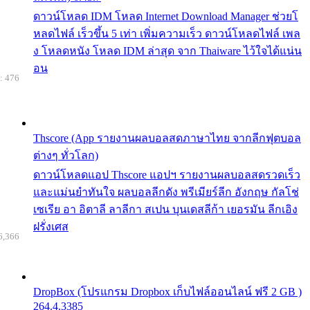
ดาวน์โหลด IDM โหลด Internet Download Manager ช่วยโ
หลดไฟล์ เร็วขึ้น 5 เท่า เพิ่มความเร็ว ดาวน์โหลดไฟล์ เพล
ง โหลดหนัง โหลด IDM ล่าสุด จาก Thaiware ไว้ใจได้แน่น
อน
: 476
Thscore (App รายงานผลบอลสดภาษาไทย จากลีกฟุตบอล
ต่างๆ ทั่วโลก)
ดาวน์โหลดแอป Thscore แอปฯ รายงานผลบอลสดรวดเร็ว
และแม่นยำทันใจ ผลบอลลีกดัง พรีเมียร์ลีก อังกฤษ กัลโช่
เซเรีย อา อิตาลี ลาลีกา สเปน บุนเดสลีก้า เยอรมัน ลีกเอิง
ฝรั่งเศส
6,366
DropBox (โปรแกรม Dropbox เก็บไฟล์ออนไลน์ ฟรี 2 GB )
264.4.3385