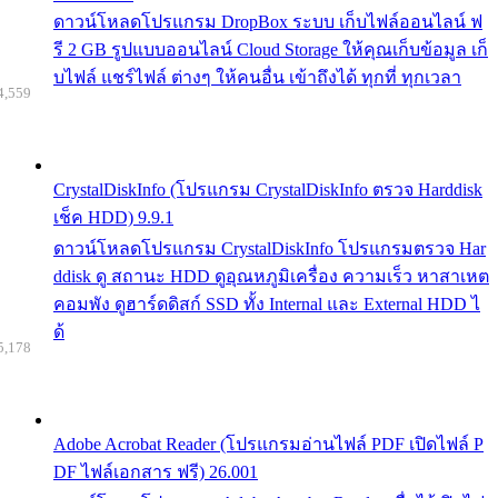
ดาวน์โหลดโปรแกรม DropBox ระบบ เก็บไฟล์ออนไลน์ ฟ
รี 2 GB รูปแบบออนไลน์ Cloud Storage ให้คุณเก็บข้อมูล เก็
บไฟล์ แชร์ไฟล์ ต่างๆ ให้คนอื่น เข้าถึงได้ ทุกที่ ทุกเวลา
4,559
CrystalDiskInfo (โปรแกรม CrystalDiskInfo ตรวจ Harddisk
เช็ค HDD) 9.9.1
ดาวน์โหลดโปรแกรม CrystalDiskInfo โปรแกรมตรวจ Har
ddisk ดู สถานะ HDD ดูอุณหภูมิเครื่อง ความเร็ว หาสาเหต
คอมพัง ดูฮาร์ดดิสก์ SSD ทั้ง Internal และ External HDD ไ
ด้
5,178
Adobe Acrobat Reader (โปรแกรมอ่านไฟล์ PDF เปิดไฟล์ P
DF ไฟล์เอกสาร ฟรี) 26.001