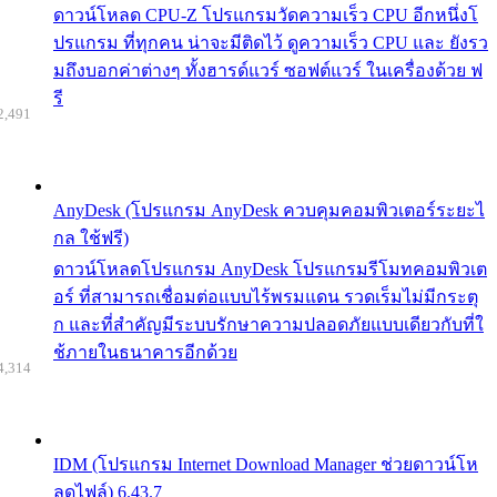
ดาวน์โหลด CPU-Z โปรแกรมวัดความเร็ว CPU อีกหนึ่งโ
ปรแกรม ที่ทุกคน น่าจะมีติดไว้ ดูความเร็ว CPU และ ยังรว
มถึงบอกค่าต่างๆ ทั้งฮารด์แวร์ ซอฟต์แวร์ ในเครื่องด้วย ฟ
รี
2,491
AnyDesk (โปรแกรม AnyDesk ควบคุมคอมพิวเตอร์ระยะไ
กล ใช้ฟรี)
ดาวน์โหลดโปรแกรม AnyDesk โปรแกรมรีโมทคอมพิวเต
อร์ ที่สามารถเชื่อมต่อแบบไร้พรมแดน รวดเร็มไม่มีกระตุ
ก และที่สำคัญมีระบบรักษาความปลอดภัยแบบเดียวกับที่ใ
ช้ภายในธนาคารอีกด้วย
4,314
IDM (โปรแกรม Internet Download Manager ช่วยดาวน์โห
ลดไฟล์) 6.43.7