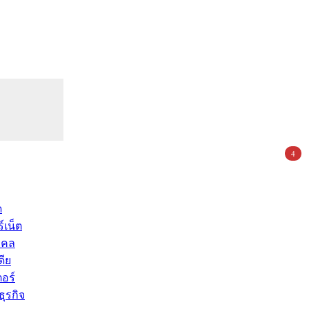
4
ด
์เน็ต
คคล
ดีย
อร์
ุรกิจ