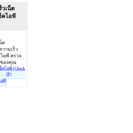
็วเน็ต
ช็คไอพี
น็ต
บความเร็ว
คไอพี ตรวจ
ีของคุณ
ไอพี