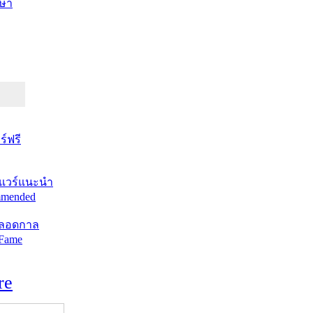
ษา
์ฟรี
แวร์แนะนำ
mended
ตลอดกาล
 Fame
re