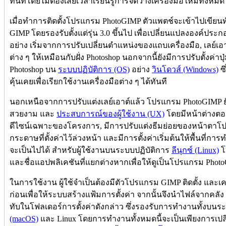
ทันทีโดยไม่ต้องเสียเวลาเรียนรู้การจัดวางเครื่องมือใหม่ทั้งหมด
เมื่อทำการติดตั้งโปรแกรม PhotoGIMP ตัวแพตช์จะเข้าไปเขียน
GIMP โดยรองรับตั้งแต่รุ่น 3.0 ขึ้นไป เพื่อเปลี่ยนแปลงองค์ประ
อย่าง เริ่มจากการปรับเปลี่ยนตำแหน่งของแถบเครื่องมือ, เลย์
ต่าง ๆ ให้เหมือนกับฝั่ง Photoshop นอกจากนี้ยังมีการปรับตั้งค่าป
Photoshop บน
ระบบปฏิบัติการ (OS)
อย่าง
วินโดวส์ (Windows)
ซึ
คุ้นเคยเพื่อเรียกใช้งานเครื่องมือต่าง ๆ ได้ทันที
นอกเหนือจากการปรับแต่งเลย์เอาต์แล้ว โปรแกรม PhotoGIMP 
สวยงาม และ
ประสบการณ์ของผู้ใช้งาน (UX)
โดยมีหน้าต่างตอนเ
ดีไซน์เฉพาะของโครงการ, มีการปรับแต่งธีมย่อยของหน้าตาโ
กระดาษที่ตั้งค่าไว้ล่วงหน้า และมีการตั้งค่าเริ่มต้นให้พื้นที่กา
จะเป็นไปได้ สำหรับผู้ใช้งานบนระบบปฏิบัติการ
ลีนุกซ์ (Linux)
โ
และชื่อแอปพลิเคชันที่แยกต่างหากเพื่อให้ดูเป็นโปรแกรม Pho
ในการใช้งาน ผู้ใช้จำเป็นต้องมีตัวโปรแกรม GIMP ติดตั้ง และเคย
ก่อนเพื่อให้ระบบสร้างแฟ้มการตั้งค่า จากนั้นจึงนำไฟล์จากคลัง
ทับในโฟลเดอร์การตั้งค่าดังกล่าว ซึ่งรองรับการทำงานทั้งบนร
(macOS)
และ Linux โดยการทำงานทั้งหมดนี้จะเป็นเพียงการเปลี