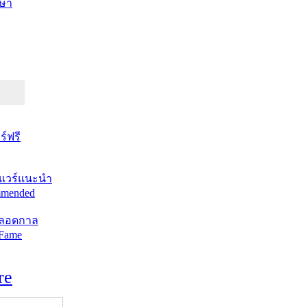
ษา
์ฟรี
แวร์แนะนำ
mended
ตลอดกาล
 Fame
re