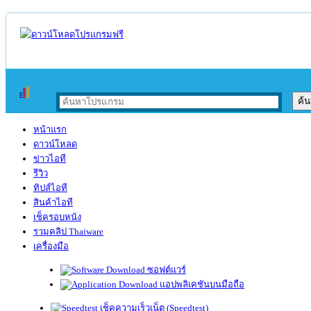
หน้าแรก
ดาวน์โหลด
ข่าวไอที
รีวิว
ทิปส์ไอที
สินค้าไอที
เช็ครอบหนัง
รวมคลิป Thaiware
เครื่องมือ
ซอฟต์แวร์
แอปพลิเคชันบนมือถือ
เช็คความเร็วเน็ต (Speedtest)