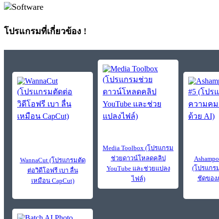
โปรแกรมที่เกี่ยวข้อง !
Media Toolbox (โปรแกรม
ช่วยดาวน์โหลดคลิป
Ashampoo
WannaCut (โปรแกรมตัด
(โปรแกรม
YouTube และช่วยแปลง
ต่อวิดีโอฟรี เบา ลื่น
ชัดของภ
ไฟล์)
เหมือน CapCut)