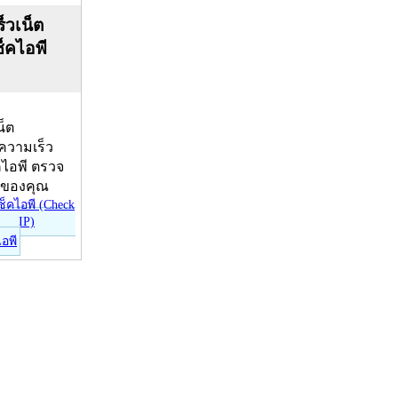
็วเน็ต
ช็คไอพี
น็ต
บความเร็ว
คไอพี ตรวจ
ีของคุณ
ไอพี