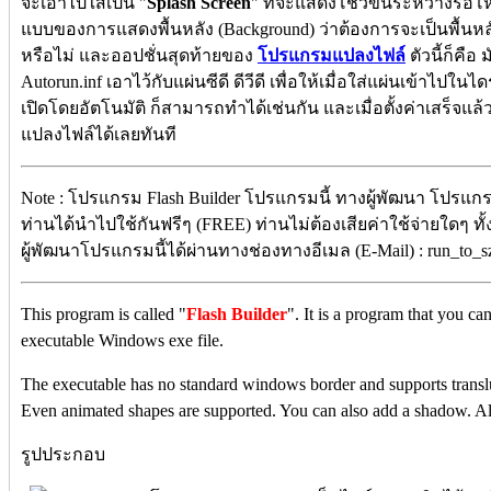
จะเอาไปใส่เป็น "
Splash Screen
" ที่จะแสดงโชว์ขึ้นระหว่างรอโห
แบบของการแสดงพื้นหลัง (Background) ว่าต้องการจะเป็นพื้นหลั
หรือไม่ และออปชั่นสุดท้ายของ
โปรแกรมแปลงไฟล์
ตัวนี้ก็คือ
Autorun.inf เอาไว้กับแผ่นซีดี ดีวีดี เพื่อให้เมื่อใส่แผ่นเข้าไปใ
เปิดโดยอัตโนมัติ ก็สามารถทำได้เช่นกัน และเมื่อตั้งค่าเสร็จแล้
แปลงไฟล์ได้เลยทันที
Note : โปรแกรม Flash Builder โปรแกรมนี้ ทางผู้พัฒนา โปรแกร
ท่านได้นำไปใช้กันฟรีๆ (FREE) ท่านไม่ต้องเสียค่าใช้จ่ายใดๆ ทั
ผู้พัฒนาโปรแกรมนี้ได้ผ่านทางช่องทางอีเมล (E-Mail) : run_to_
This program is called "
Flash Builder
". It is a program that you c
executable Windows exe file.
The executable has no standard windows border and supports tran
Even animated shapes are supported. You can also add a shadow. Also
รูปประกอบ