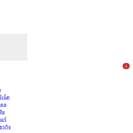
4
ด
์เน็ต
คคล
ดีย
อร์
ุรกิจ