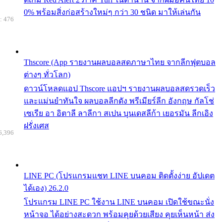
0% พร้อมสิ่งก่อสร้างใหม่ๆ กว่า 30 ชนิด มาให้เล่นกัน
: 476
Thscore (App รายงานผลบอลสดภาษาไทย จากลีกฟุตบอล
ต่างๆ ทั่วโลก)
ดาวน์โหลดแอป Thscore แอปฯ รายงานผลบอลสดรวดเร็ว
และแม่นยำทันใจ ผลบอลลีกดัง พรีเมียร์ลีก อังกฤษ กัลโช่
เซเรีย อา อิตาลี ลาลีกา สเปน บุนเดสลีก้า เยอรมัน ลีกเอิง
ฝรั่งเศส
6,396
LINE PC (โปรแกรมแชท LINE บนคอม ติดตั้งง่าย อัปเดต
ได้เอง) 26.2.0
โปรแกรม LINE PC ใช้งาน LINE บนคอม เปิดใช้ขณะนั่ง
หน้าจอ ได้อย่างสะดวก พร้อมคุยด้วยเสียง คุยเห็นหน้า ส่ง