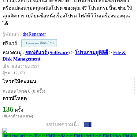
ดาวน์โหลดโปรแกรม theRenamer โปรแกรมเปลี่ยนชื่อไฟล์ทีวี
หรือแปลงนามสกุลหนังโปรด ของคุณฟรี โปรแกรมนี้จะช่วยให้
คุณจัดการ เปลี่ยนชื่อหนังเรื่องโปรด ไฟล์ทีวี ในเครื่องของคุณ
ได้
ผู้พัฒนา :
theRenamer
ฟรีแวร์
Freeware คืออะไร ?
หมวดหมู่ :
ซอฟต์แวร์ (Software)
>
โปรแกรมยูทิลิตี้
>
File &
Disk Management
เมื่อ : 6 ธันวาคม 2557
ผู้ชม : 12,073
โหวตให้คะแนน
คะแนนโหวต 0 (0 ครั้ง)
ดาวน์โหลด
136
ครั้ง
(สัปดาห์ก่อน 0 ครั้ง)
แชร์บทความนี้ :
0