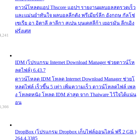
ดาวน์โหลดแอป Thscore แอปฯ รายงานผลบอลสดรวดเร็ว
และแม่นยำทันใจ ผลบอลลีกดัง พรีเมียร์ลีก อังกฤษ กัลโช่
เซเรีย อา อิตาลี ลาลีกา สเปน บุนเดสลีก้า เยอรมัน ลีกเอิง
ฝรั่งเศส
4,241
IDM (โปรแกรม Internet Download Manager ช่วยดาวน์โห
ลดไฟล์) 6.43.7
ดาวน์โหลด IDM โหลด Internet Download Manager ช่วยโ
หลดไฟล์ เร็วขึ้น 5 เท่า เพิ่มความเร็ว ดาวน์โหลดไฟล์ เพล
ง โหลดหนัง โหลด IDM ล่าสุด จาก Thaiware ไว้ใจได้แน่น
อน
6,366
DropBox (โปรแกรม Dropbox เก็บไฟล์ออนไลน์ ฟรี 2 GB )
264.4.3385