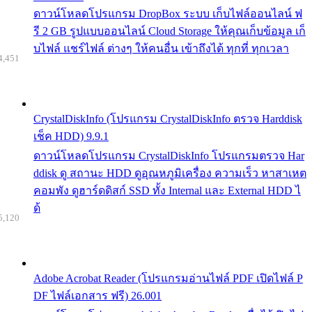
ดาวน์โหลดโปรแกรม DropBox ระบบ เก็บไฟล์ออนไลน์ ฟ
รี 2 GB รูปแบบออนไลน์ Cloud Storage ให้คุณเก็บข้อมูล เก็
บไฟล์ แชร์ไฟล์ ต่างๆ ให้คนอื่น เข้าถึงได้ ทุกที่ ทุกเวลา
4,451
CrystalDiskInfo (โปรแกรม CrystalDiskInfo ตรวจ Harddisk
เช็ค HDD) 9.9.1
ดาวน์โหลดโปรแกรม CrystalDiskInfo โปรแกรมตรวจ Har
ddisk ดู สถานะ HDD ดูอุณหภูมิเครื่อง ความเร็ว หาสาเหต
คอมพัง ดูฮาร์ดดิสก์ SSD ทั้ง Internal และ External HDD ไ
ด้
5,120
Adobe Acrobat Reader (โปรแกรมอ่านไฟล์ PDF เปิดไฟล์ P
DF ไฟล์เอกสาร ฟรี) 26.001