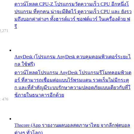
ดาวน์โหลด CPU-Z โปรแกรมวัดความเร็ว CPU อีกหนึ่งโ
ปรแกรม ที่ทุกคน น่าจะมีติดไว้ ดูความเร็ว CPU และ ยังรว
มถึงบอกค่าต่างๆ ทั้งฮารด์แวร์ ซอฟต์แวร์ ในเครื่องด้วย ฟ
รี
2,271
AnyDesk (โปรแกรม AnyDesk ควบคุมคอมพิวเตอร์ระยะไ
กล ใช้ฟรี)
ดาวน์โหลดโปรแกรม AnyDesk โปรแกรมรีโมทคอมพิวเต
อร์ ที่สามารถเชื่อมต่อแบบไร้พรมแดน รวดเร็มไม่มีกระตุ
ก และที่สำคัญมีระบบรักษาความปลอดภัยแบบเดียวกับที่ใ
ช้ภายในธนาคารอีกด้วย
: 476
Thscore (App รายงานผลบอลสดภาษาไทย จากลีกฟุตบอล
ต่างๆ ทั่วโลก)