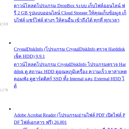
ดาวน์โหลดโปรแกรม DropBox ระบบ เก็บไฟล์ออนไลน์ ฟ
รี 2 GB รูปแบบออนไลน์ Cloud Storage ให้คุณเก็บข้อมูล เก็
บไฟล์ แชร์ไฟล์ ต่างๆ ให้คนอื่น เข้าถึงได้ ทุกที่ ทุกเวลา
4,559
CrystalDiskInfo (โปรแกรม CrystalDiskInfo ตรวจ Harddisk
เช็ค HDD) 9.9.1
ดาวน์โหลดโปรแกรม CrystalDiskInfo โปรแกรมตรวจ Har
ddisk ดู สถานะ HDD ดูอุณหภูมิเครื่อง ความเร็ว หาสาเหต
คอมพัง ดูฮาร์ดดิสก์ SSD ทั้ง Internal และ External HDD ไ
ด้
5,178
Adobe Acrobat Reader (โปรแกรมอ่านไฟล์ PDF เปิดไฟล์ P
DF ไฟล์เอกสาร ฟรี) 26.001