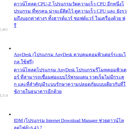
ดาวน์โหลด CPU-Z โปรแกรมวัดความเร็ว CPU อีกหนึ่งโ
ปรแกรม ที่ทุกคน น่าจะมีติดไว้ ดูความเร็ว CPU และ ยังรว
มถึงบอกค่าต่างๆ ทั้งฮารด์แวร์ ซอฟต์แวร์ ในเครื่องด้วย ฟ
รี
2,491
AnyDesk (โปรแกรม AnyDesk ควบคุมคอมพิวเตอร์ระยะไ
กล ใช้ฟรี)
ดาวน์โหลดโปรแกรม AnyDesk โปรแกรมรีโมทคอมพิวเต
อร์ ที่สามารถเชื่อมต่อแบบไร้พรมแดน รวดเร็มไม่มีกระตุ
ก และที่สำคัญมีระบบรักษาความปลอดภัยแบบเดียวกับที่ใ
ช้ภายในธนาคารอีกด้วย
4,314
IDM (โปรแกรม Internet Download Manager ช่วยดาวน์โห
ลดไฟล์) 6.43.7