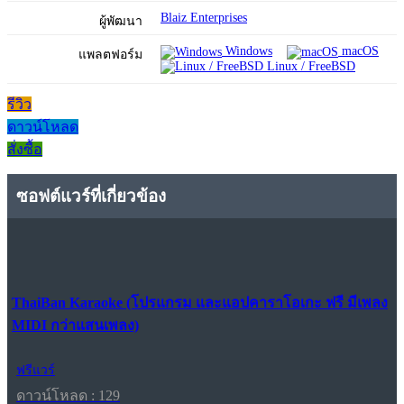
Blaiz Enterprises
ผู้พัฒนา
Windows
macOS
แพลตฟอร์ม
Linux / FreeBSD
รีวิว
ดาวน์โหลด
สั่งซื้อ
ซอฟต์แวร์ที่เกี่ยวข้อง
ThaiBan Karaoke (โปรแกรม และแอปคาราโอเกะ ฟรี มีเพลง
MIDI กว่าแสนเพลง)
ฟรีแวร์
ดาวน์โหลด : 129