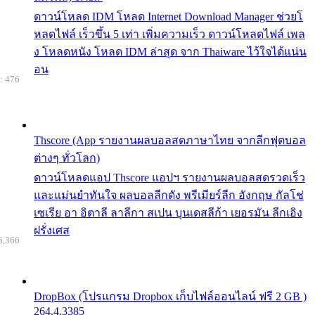
ดาวน์โหลด IDM โหลด Internet Download Manager ช่วยโ
หลดไฟล์ เร็วขึ้น 5 เท่า เพิ่มความเร็ว ดาวน์โหลดไฟล์ เพล
ง โหลดหนัง โหลด IDM ล่าสุด จาก Thaiware ไว้ใจได้แน่น
อน
: 476
Thscore (App รายงานผลบอลสดภาษาไทย จากลีกฟุตบอล
ต่างๆ ทั่วโลก)
ดาวน์โหลดแอป Thscore แอปฯ รายงานผลบอลสดรวดเร็ว
และแม่นยำทันใจ ผลบอลลีกดัง พรีเมียร์ลีก อังกฤษ กัลโช่
เซเรีย อา อิตาลี ลาลีกา สเปน บุนเดสลีก้า เยอรมัน ลีกเอิง
ฝรั่งเศส
6,366
DropBox (โปรแกรม Dropbox เก็บไฟล์ออนไลน์ ฟรี 2 GB )
264.4.3385