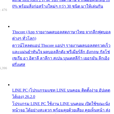
0% พร้อมสิ่งก่อสร้างใหม่ๆ กว่า 30 ชนิด มาให้เล่นกัน
: 476
Thscore (App รายงานผลบอลสดภาษาไทย จากลีกฟุตบอล
ต่างๆ ทั่วโลก)
ดาวน์โหลดแอป Thscore แอปฯ รายงานผลบอลสดรวดเร็ว
และแม่นยำทันใจ ผลบอลลีกดัง พรีเมียร์ลีก อังกฤษ กัลโช่
เซเรีย อา อิตาลี ลาลีกา สเปน บุนเดสลีก้า เยอรมัน ลีกเอิง
ฝรั่งเศส
6,396
LINE PC (โปรแกรมแชท LINE บนคอม ติดตั้งง่าย อัปเดต
ได้เอง) 26.2.0
โปรแกรม LINE PC ใช้งาน LINE บนคอม เปิดใช้ขณะนั่ง
หน้าจอ ได้อย่างสะดวก พร้อมคุยด้วยเสียง คุยเห็นหน้า ส่ง