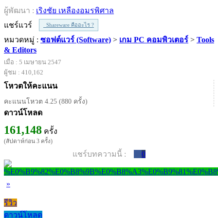
ผู้พัฒนา :
เริงชัย เหลืองอมรพิศาล
แชร์แวร์
Shareware คืออะไร ?
หมวดหมู่ :
ซอฟต์แวร์ (Software)
>
เกม PC คอมพิวเตอร์
>
Tools
& Editors
เมื่อ : 5 เมษายน 2547
ผู้ชม : 410,162
โหวตให้คะแนน
คะแนนโหวต 4.25 (880 ครั้ง)
ดาวน์โหลด
161,148
ครั้ง
(สัปดาห์ก่อน 3 ครั้ง)
แชร์บทความนี้ :
0
»
รีวิว
ดาวน์โหลด