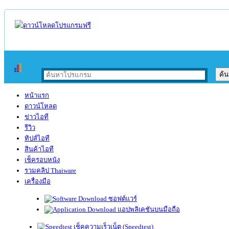
หน้าแรก
ดาวน์โหลด
ข่าวไอที
รีวิว
ทิปส์ไอที
สินค้าไอที
เช็ครอบหนัง
รวมคลิป Thaiware
เครื่องมือ
ซอฟต์แวร์
แอปพลิเคชันบนมือถือ
เช็คความเร็วเน็ต (Speedtest)