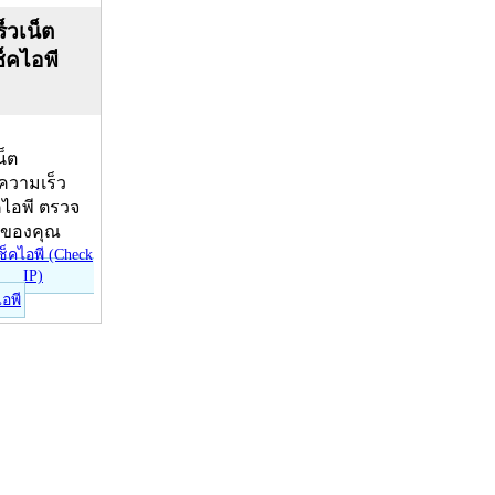
็วเน็ต
ช็คไอพี
น็ต
บความเร็ว
คไอพี ตรวจ
ีของคุณ
ไอพี