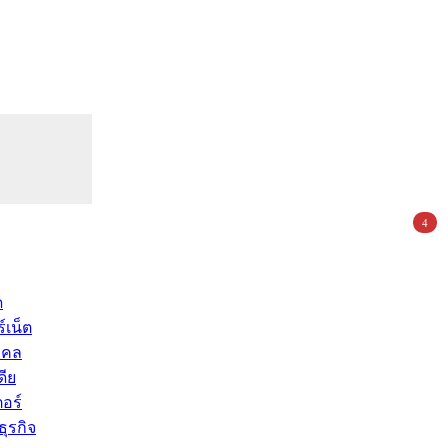
4
ด
์เน็ต
คคล
ดีย
อร์
ุรกิจ