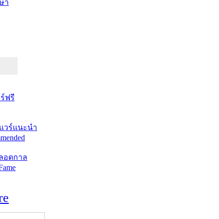
ษา
์ฟรี
แวร์แนะนำ
mended
ตลอดกาล
 Fame
re