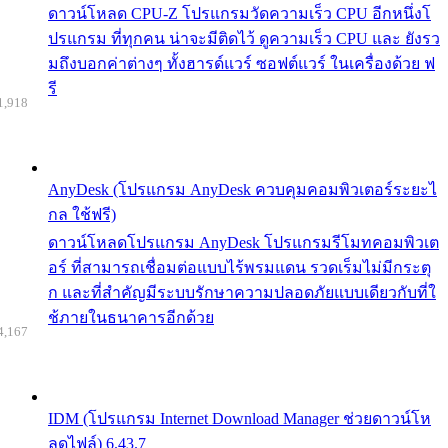
ดาวน์โหลด CPU-Z โปรแกรมวัดความเร็ว CPU อีกหนึ่งโ
ปรแกรม ที่ทุกคน น่าจะมีติดไว้ ดูความเร็ว CPU และ ยังรว
มถึงบอกค่าต่างๆ ทั้งฮารด์แวร์ ซอฟต์แวร์ ในเครื่องด้วย ฟ
รี
1,918
AnyDesk (โปรแกรม AnyDesk ควบคุมคอมพิวเตอร์ระยะไ
กล ใช้ฟรี)
ดาวน์โหลดโปรแกรม AnyDesk โปรแกรมรีโมทคอมพิวเต
อร์ ที่สามารถเชื่อมต่อแบบไร้พรมแดน รวดเร็มไม่มีกระตุ
ก และที่สำคัญมีระบบรักษาความปลอดภัยแบบเดียวกับที่ใ
ช้ภายในธนาคารอีกด้วย
4,167
IDM (โปรแกรม Internet Download Manager ช่วยดาวน์โห
ลดไฟล์) 6.43.7