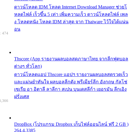
ดาวน์โหลด IDM โหลด Internet Download Manager ช่วยโ
หลดไฟล์ เร็วขึ้น 5 เท่า เพิ่มความเร็ว ดาวน์โหลดไฟล์ เพล
ง โหลดหนัง โหลด IDM ล่าสุด จาก Thaiware ไว้ใจได้แน่น
อน
: 474
Thscore (App รายงานผลบอลสดภาษาไทย จากลีกฟุตบอล
ต่างๆ ทั่วโลก)
ดาวน์โหลดแอป Thscore แอปฯ รายงานผลบอลสดรวดเร็ว
และแม่นยำทันใจ ผลบอลลีกดัง พรีเมียร์ลีก อังกฤษ กัลโช่
เซเรีย อา อิตาลี ลาลีกา สเปน บุนเดสลีก้า เยอรมัน ลีกเอิง
ฝรั่งเศส
6,366
DropBox (โปรแกรม Dropbox เก็บไฟล์ออนไลน์ ฟรี 2 GB )
264.4.3385