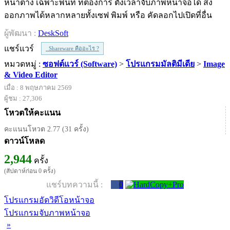
หน้าต่าง เฉพาะพื้นที่ ที่ต้องการ ตั้งเวลาจับภาพหน้าจอได้ ส่ง
ออกภาพได้หลากหลายทั้งเซฟ พิมพ์ หรือ คัดลอกไปเปิดที่อื่น
ผู้พัฒนา :
DeskSoft
แชร์แวร์
Shareware คืออะไร ?
หมวดหมู่ :
ซอฟต์แวร์ (Software)
>
โปรแกรมมัลติมีเดีย
>
Image
& Video Editor
เมื่อ : 8 พฤษภาคม 2569
ผู้ชม : 27,306
โหวตให้คะแนน
คะแนนโหวต 2.77 (31 ครั้ง)
ดาวน์โหลด
2,944
ครั้ง
(สัปดาห์ก่อน 0 ครั้ง)
แชร์บทความนี้ :
0
โปรแกรมอัดวิดีโอหน้าจอ
โปรแกรมจับภาพหน้าจอ
»