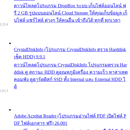
ดาวน์โหลดโปรแกรม DropBox ระบบ เก็บไฟล์ออนไลน์ ฟ
รี 2 GB รูปแบบออนไลน์ Cloud Storage ให้คุณเก็บข้อมูล เก็
บไฟล์ แชร์ไฟล์ ต่างๆ ให้คนอื่น เข้าถึงได้ ทุกที่ ทุกเวลา
4,324
CrystalDiskInfo (โปรแกรม CrystalDiskInfo ตรวจ Harddisk
เช็ค HDD) 9.9.1
ดาวน์โหลดโปรแกรม CrystalDiskInfo โปรแกรมตรวจ Har
ddisk ดู สถานะ HDD ดูอุณหภูมิเครื่อง ความเร็ว หาสาเหต
คอมพัง ดูฮาร์ดดิสก์ SSD ทั้ง Internal และ External HDD ไ
ด้
5,013
Adobe Acrobat Reader (โปรแกรมอ่านไฟล์ PDF เปิดไฟล์ P
DF ไฟล์เอกสาร ฟรี) 26.001