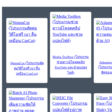
Media Toolbox (โปรแกรม
ช่วยดาวน์โหลดคลิป
Ashampoo
WannaCut (โปรแกรมตัด
(โปรแกรม
YouTube และช่วยแปลง
ต่อวิดีโอฟรี เบา ลื่น
ชัดของภ
ไฟล์)
เหมือน CapCut)