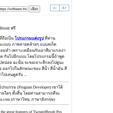
-
A
A
+
่ถือเป็น
โปรแกรมแต่งรูป
ที่ท่าน
ษณะแบบ ภาพลายคล้ายๆ แบบสเก็ต
าคอมทำ เพราะเหมือนกับเอาสีมาแรงเงา
ร์ต กันไปอีกแบบ โดยโปรแกรมนี้ถ้าพูด
 ไปหน่อย ฉะนั้น จะขอเจาะลึกลงไปดูนะ
 ออกไปในลักษณะของ สีน้ำ สีน้ำมัน สี
ไปเล่นดูครับ ...
โปรแกรม (Program Developer) เขาได้
่ายใดๆ ทั้งสิ้น โดยท่านสามารถที่จะ
arra.com (ภาษาไทย, ภาษาอังกฤษ)
he great features of TwistedBrush Pro