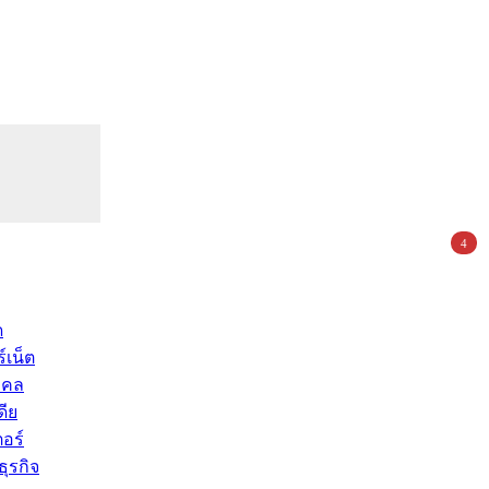
4
ด
์เน็ต
คคล
ดีย
อร์
ุรกิจ