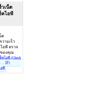
็วเน็ต
ช็คไอพี
น็ต
บความเร็ว
คไอพี ตรวจ
ีของคุณ
ไอพี