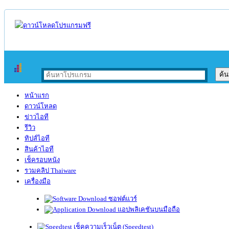
หน้าแรก
ดาวน์โหลด
ข่าวไอที
รีวิว
ทิปส์ไอที
สินค้าไอที
เช็ครอบหนัง
รวมคลิป Thaiware
เครื่องมือ
ซอฟต์แวร์
แอปพลิเคชันบนมือถือ
เช็คความเร็วเน็ต (Speedtest)