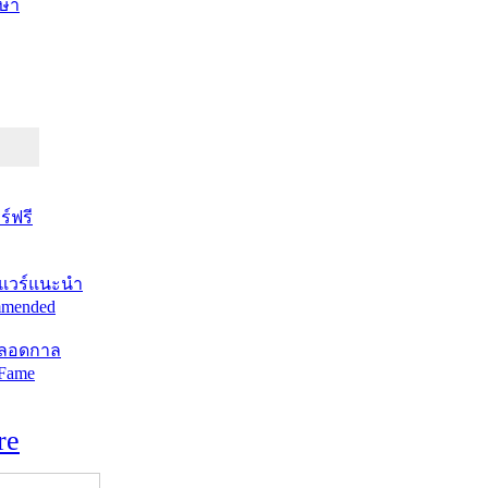
ษา
์ฟรี
แวร์แนะนำ
mended
ตลอดกาล
 Fame
re