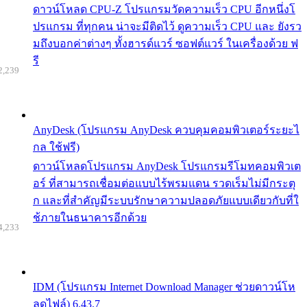
ดาวน์โหลด CPU-Z โปรแกรมวัดความเร็ว CPU อีกหนึ่งโ
ปรแกรม ที่ทุกคน น่าจะมีติดไว้ ดูความเร็ว CPU และ ยังรว
มถึงบอกค่าต่างๆ ทั้งฮารด์แวร์ ซอฟต์แวร์ ในเครื่องด้วย ฟ
รี
2,239
AnyDesk (โปรแกรม AnyDesk ควบคุมคอมพิวเตอร์ระยะไ
กล ใช้ฟรี)
ดาวน์โหลดโปรแกรม AnyDesk โปรแกรมรีโมทคอมพิวเต
อร์ ที่สามารถเชื่อมต่อแบบไร้พรมแดน รวดเร็มไม่มีกระตุ
ก และที่สำคัญมีระบบรักษาความปลอดภัยแบบเดียวกับที่ใ
ช้ภายในธนาคารอีกด้วย
4,233
IDM (โปรแกรม Internet Download Manager ช่วยดาวน์โห
ลดไฟล์) 6.43.7