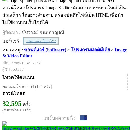
ดาวน์โหลดโปรแกรม Image Splitter ตัดแบ่งภาพขนาดใหญ๋ เป็น
ส่วนเล็กๆ ได้อย่างง่ายดาย พร้อมบันทึกไฟล์เป็น HTML เพื่อนำ
ไปใช้งานบนเว็บไซต์ได้
ผู้พัฒนา :
ชัชวาลย์ จันทกาญจน์
แชร์แวร์
Shareware คืออะไร ?
หมวดหมู่ :
ซอฟต์แวร์ (Software)
>
โปรแกรมมัลติมีเดีย
>
Image
& Video Editor
เมื่อ : 7 พฤษภาคม 2547
ผู้ชม : 68,117
โหวตให้คะแนน
คะแนนโหวต 4.54 (124 ครั้ง)
ดาวน์โหลด
32,595
ครั้ง
(สัปดาห์ก่อน 0 ครั้ง)
แชร์บทความนี้ :
0