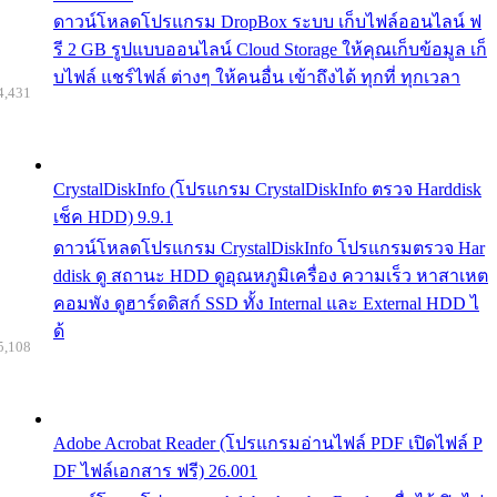
ดาวน์โหลดโปรแกรม DropBox ระบบ เก็บไฟล์ออนไลน์ ฟ
รี 2 GB รูปแบบออนไลน์ Cloud Storage ให้คุณเก็บข้อมูล เก็
บไฟล์ แชร์ไฟล์ ต่างๆ ให้คนอื่น เข้าถึงได้ ทุกที่ ทุกเวลา
4,431
CrystalDiskInfo (โปรแกรม CrystalDiskInfo ตรวจ Harddisk
เช็ค HDD) 9.9.1
ดาวน์โหลดโปรแกรม CrystalDiskInfo โปรแกรมตรวจ Har
ddisk ดู สถานะ HDD ดูอุณหภูมิเครื่อง ความเร็ว หาสาเหต
คอมพัง ดูฮาร์ดดิสก์ SSD ทั้ง Internal และ External HDD ไ
ด้
5,108
Adobe Acrobat Reader (โปรแกรมอ่านไฟล์ PDF เปิดไฟล์ P
DF ไฟล์เอกสาร ฟรี) 26.001