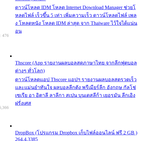
ดาวน์โหลด IDM โหลด Internet Download Manager ช่วยโ
หลดไฟล์ เร็วขึ้น 5 เท่า เพิ่มความเร็ว ดาวน์โหลดไฟล์ เพล
ง โหลดหนัง โหลด IDM ล่าสุด จาก Thaiware ไว้ใจได้แน่น
อน
: 476
Thscore (App รายงานผลบอลสดภาษาไทย จากลีกฟุตบอล
ต่างๆ ทั่วโลก)
ดาวน์โหลดแอป Thscore แอปฯ รายงานผลบอลสดรวดเร็ว
และแม่นยำทันใจ ผลบอลลีกดัง พรีเมียร์ลีก อังกฤษ กัลโช่
เซเรีย อา อิตาลี ลาลีกา สเปน บุนเดสลีก้า เยอรมัน ลีกเอิง
ฝรั่งเศส
6,366
DropBox (โปรแกรม Dropbox เก็บไฟล์ออนไลน์ ฟรี 2 GB )
264.4.3385