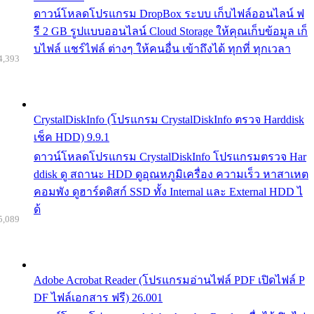
ดาวน์โหลดโปรแกรม DropBox ระบบ เก็บไฟล์ออนไลน์ ฟ
รี 2 GB รูปแบบออนไลน์ Cloud Storage ให้คุณเก็บข้อมูล เก็
บไฟล์ แชร์ไฟล์ ต่างๆ ให้คนอื่น เข้าถึงได้ ทุกที่ ทุกเวลา
4,393
CrystalDiskInfo (โปรแกรม CrystalDiskInfo ตรวจ Harddisk
เช็ค HDD) 9.9.1
ดาวน์โหลดโปรแกรม CrystalDiskInfo โปรแกรมตรวจ Har
ddisk ดู สถานะ HDD ดูอุณหภูมิเครื่อง ความเร็ว หาสาเหต
คอมพัง ดูฮาร์ดดิสก์ SSD ทั้ง Internal และ External HDD ไ
ด้
5,089
Adobe Acrobat Reader (โปรแกรมอ่านไฟล์ PDF เปิดไฟล์ P
DF ไฟล์เอกสาร ฟรี) 26.001