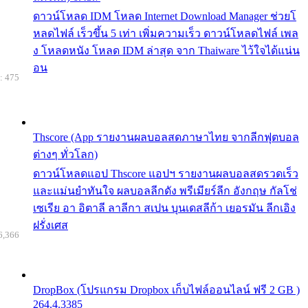
ดาวน์โหลด IDM โหลด Internet Download Manager ช่วยโ
หลดไฟล์ เร็วขึ้น 5 เท่า เพิ่มความเร็ว ดาวน์โหลดไฟล์ เพล
ง โหลดหนัง โหลด IDM ล่าสุด จาก Thaiware ไว้ใจได้แน่น
อน
: 475
Thscore (App รายงานผลบอลสดภาษาไทย จากลีกฟุตบอล
ต่างๆ ทั่วโลก)
ดาวน์โหลดแอป Thscore แอปฯ รายงานผลบอลสดรวดเร็ว
และแม่นยำทันใจ ผลบอลลีกดัง พรีเมียร์ลีก อังกฤษ กัลโช่
เซเรีย อา อิตาลี ลาลีกา สเปน บุนเดสลีก้า เยอรมัน ลีกเอิง
ฝรั่งเศส
6,366
DropBox (โปรแกรม Dropbox เก็บไฟล์ออนไลน์ ฟรี 2 GB )
264.4.3385