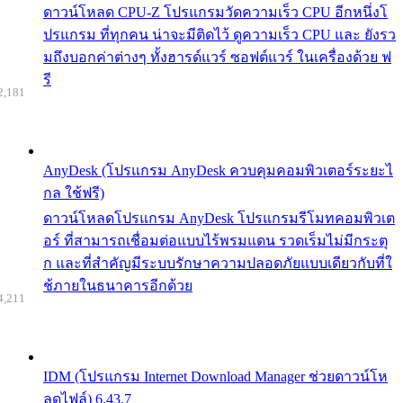
ดาวน์โหลด CPU-Z โปรแกรมวัดความเร็ว CPU อีกหนึ่งโ
ปรแกรม ที่ทุกคน น่าจะมีติดไว้ ดูความเร็ว CPU และ ยังรว
มถึงบอกค่าต่างๆ ทั้งฮารด์แวร์ ซอฟต์แวร์ ในเครื่องด้วย ฟ
รี
2,181
AnyDesk (โปรแกรม AnyDesk ควบคุมคอมพิวเตอร์ระยะไ
กล ใช้ฟรี)
ดาวน์โหลดโปรแกรม AnyDesk โปรแกรมรีโมทคอมพิวเต
อร์ ที่สามารถเชื่อมต่อแบบไร้พรมแดน รวดเร็มไม่มีกระตุ
ก และที่สำคัญมีระบบรักษาความปลอดภัยแบบเดียวกับที่ใ
ช้ภายในธนาคารอีกด้วย
4,211
IDM (โปรแกรม Internet Download Manager ช่วยดาวน์โห
ลดไฟล์) 6.43.7