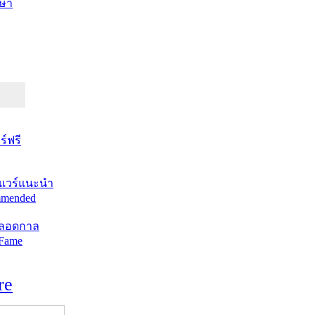
ษา
์ฟรี
แวร์แนะนำ
mended
ตลอดกาล
 Fame
re