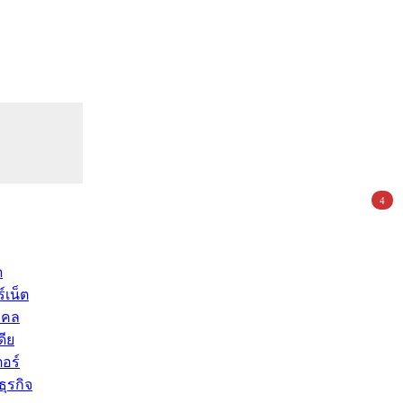
4
ด
์เน็ต
คคล
ดีย
อร์
ุรกิจ