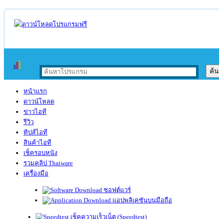
หน้าแรก
ดาวน์โหลด
ข่าวไอที
รีวิว
ทิปส์ไอที
สินค้าไอที
เช็ครอบหนัง
รวมคลิป Thaiware
เครื่องมือ
ซอฟต์แวร์
แอปพลิเคชันบนมือถือ
เช็คความเร็วเน็ต (Speedtest)