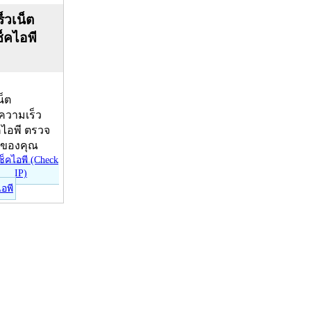
็วเน็ต
ช็คไอพี
น็ต
บความเร็ว
คไอพี ตรวจ
ีของคุณ
ไอพี