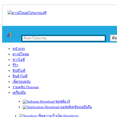
หน้าแรก
ดาวน์โหลด
ข่าวไอที
รีวิว
ทิปส์ไอที
สินค้าไอที
เช็ครอบหนัง
รวมคลิป Thaiware
เครื่องมือ
ซอฟต์แวร์
แอปพลิเคชันบนมือถือ
เช็คความเร็วเน็ต (Speedtest)