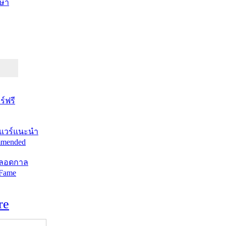
ษา
์ฟรี
แวร์แนะนำ
mended
ตลอดกาล
 Fame
re