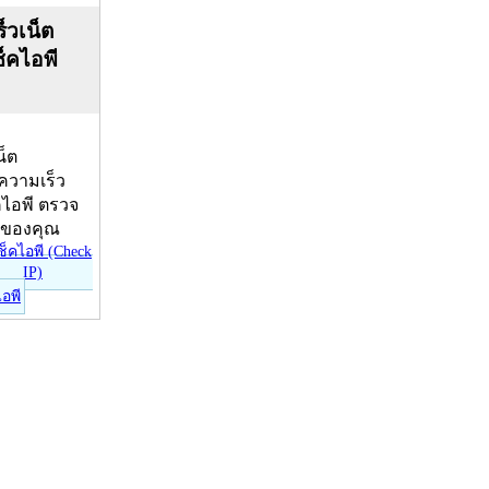
็วเน็ต
ช็คไอพี
น็ต
บความเร็ว
คไอพี ตรวจ
ีของคุณ
ไอพี