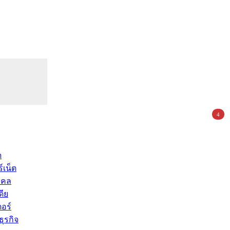
4
ด
์เน็ต
คคล
ดีย
อร์
ุรกิจ