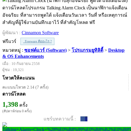
ดาวน์โหลดโปรแกรม Talking Alarm Clock เป็นนาฬิกาแจ้งเตือน
อัจฉริยะ ที่สามารถพูดได้ แจ้งเตือนวันเวลา วันที่ หรือเหตุการณ์
สำคัญที่ผู้ใช้งานบันทึกเอาไว้ ที่สำคัญโหลด ฟรี
ผู้พัฒนา :
Cinnamon Software
ฟรีแวร์
Freeware คืออะไร ?
หมวดหมู่ :
ซอฟต์แวร์ (Software)
>
โปรแกรมยูทิลิตี้
>
Desktop
& OS Enhancements
เมื่อ : 10 กันยายน 2558
ผู้ชม : 19,321
โหวตให้คะแนน
คะแนนโหวต 2.14 (7 ครั้ง)
ดาวน์โหลด
1,398
ครั้ง
(สัปดาห์ก่อน 0 ครั้ง)
แชร์บทความนี้ :
0