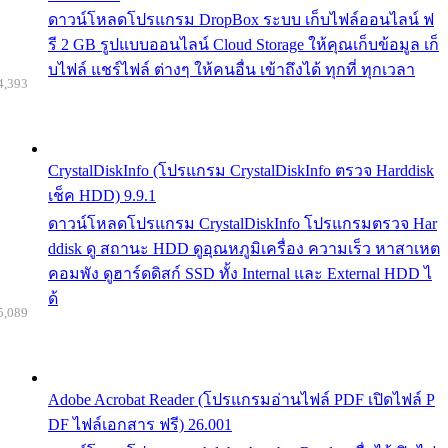
ดาวน์โหลดโปรแกรม DropBox ระบบ เก็บไฟล์ออนไลน์ ฟ
รี 2 GB รูปแบบออนไลน์ Cloud Storage ให้คุณเก็บข้อมูล เก็
บไฟล์ แชร์ไฟล์ ต่างๆ ให้คนอื่น เข้าถึงได้ ทุกที่ ทุกเวลา
4,393
CrystalDiskInfo (โปรแกรม CrystalDiskInfo ตรวจ Harddisk
เช็ค HDD) 9.9.1
ดาวน์โหลดโปรแกรม CrystalDiskInfo โปรแกรมตรวจ Har
ddisk ดู สถานะ HDD ดูอุณหภูมิเครื่อง ความเร็ว หาสาเหต
คอมพัง ดูฮาร์ดดิสก์ SSD ทั้ง Internal และ External HDD ไ
ด้
5,089
Adobe Acrobat Reader (โปรแกรมอ่านไฟล์ PDF เปิดไฟล์ P
DF ไฟล์เอกสาร ฟรี) 26.001