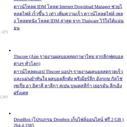
ดาวน์โหลด IDM โหลด Internet Download Manager ช่วยโ
หลดไฟล์ เร็วขึ้น 5 เท่า เพิ่มความเร็ว ดาวน์โหลดไฟล์ เพล
ง โหลดหนัง โหลด IDM ล่าสุด จาก Thaiware ไว้ใจได้แน่น
อน
: 475
Thscore (App รายงานผลบอลสดภาษาไทย จากลีกฟุตบอล
ต่างๆ ทั่วโลก)
ดาวน์โหลดแอป Thscore แอปฯ รายงานผลบอลสดรวดเร็ว
และแม่นยำทันใจ ผลบอลลีกดัง พรีเมียร์ลีก อังกฤษ กัลโช่
เซเรีย อา อิตาลี ลาลีกา สเปน บุนเดสลีก้า เยอรมัน ลีกเอิง
ฝรั่งเศส
6,366
DropBox (โปรแกรม Dropbox เก็บไฟล์ออนไลน์ ฟรี 2 GB )
264.4.3385