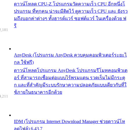
ดาวน์โหลด CPU-Z โปรแกรมวัดความเร็ว CPU อีกหนึ่งโ
ปรแกรม ที่ทุกคน น่าจะมีติดไว้ ดูความเร็ว CPU และ ยังรว
มถึงบอกค่าต่างๆ ทั้งฮารด์แวร์ ซอฟต์แวร์ ในเครื่องด้วย ฟ
รี
2,181
AnyDesk (โปรแกรม AnyDesk ควบคุมคอมพิวเตอร์ระยะไ
กล ใช้ฟรี)
ดาวน์โหลดโปรแกรม AnyDesk โปรแกรมรีโมทคอมพิวเต
อร์ ที่สามารถเชื่อมต่อแบบไร้พรมแดน รวดเร็มไม่มีกระตุ
ก และที่สำคัญมีระบบรักษาความปลอดภัยแบบเดียวกับที่ใ
ช้ภายในธนาคารอีกด้วย
4,211
IDM (โปรแกรม Internet Download Manager ช่วยดาวน์โห
ลดไฟล์) 6.43.7