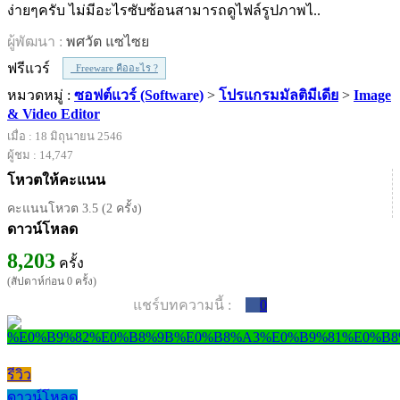
ง่ายๆครับ ไม่มีอะไรซับซ้อนสามารถดูไฟล์รูปภาพไ..
ผู้พัฒนา :
พศวัต แซไซย
ฟรีแวร์
Freeware คืออะไร ?
หมวดหมู่ :
ซอฟต์แวร์ (Software)
>
โปรแกรมมัลติมีเดีย
>
Image
& Video Editor
เมื่อ : 18 มิถุนายน 2546
ผู้ชม : 14,747
โหวตให้คะแนน
คะแนนโหวต 3.5 (2 ครั้ง)
ดาวน์โหลด
8,203
ครั้ง
(สัปดาห์ก่อน 0 ครั้ง)
แชร์บทความนี้ :
0
รีวิว
ดาวน์โหลด