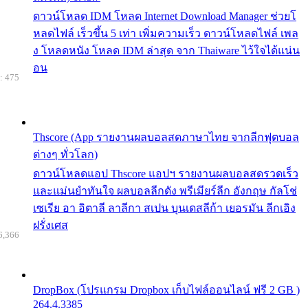
ดาวน์โหลด IDM โหลด Internet Download Manager ช่วยโ
หลดไฟล์ เร็วขึ้น 5 เท่า เพิ่มความเร็ว ดาวน์โหลดไฟล์ เพล
ง โหลดหนัง โหลด IDM ล่าสุด จาก Thaiware ไว้ใจได้แน่น
อน
: 475
Thscore (App รายงานผลบอลสดภาษาไทย จากลีกฟุตบอล
ต่างๆ ทั่วโลก)
ดาวน์โหลดแอป Thscore แอปฯ รายงานผลบอลสดรวดเร็ว
และแม่นยำทันใจ ผลบอลลีกดัง พรีเมียร์ลีก อังกฤษ กัลโช่
เซเรีย อา อิตาลี ลาลีกา สเปน บุนเดสลีก้า เยอรมัน ลีกเอิง
ฝรั่งเศส
6,366
DropBox (โปรแกรม Dropbox เก็บไฟล์ออนไลน์ ฟรี 2 GB )
264.4.3385