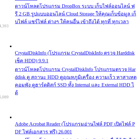
ดาวน์โหลดโปรแกรม DropBox ระบบ เก็บไฟล์ออนไลน์ ฟ
รี 2 GB รูปแบบออนไลน์ Cloud Storage ให้คุณเก็บข้อมูล เก็
บไฟล์ แชร์ไฟล์ ต่างๆ ให้คนอื่น เข้าถึงได้ ทุกที่ ทุกเวลา
4,393
CrystalDiskInfo (โปรแกรม CrystalDiskInfo ตรวจ Harddisk
เช็ค HDD) 9.9.1
ดาวน์โหลดโปรแกรม CrystalDiskInfo โปรแกรมตรวจ Har
ddisk ดู สถานะ HDD ดูอุณหภูมิเครื่อง ความเร็ว หาสาเหต
คอมพัง ดูฮาร์ดดิสก์ SSD ทั้ง Internal และ External HDD ไ
ด้
5,089
Adobe Acrobat Reader (โปรแกรมอ่านไฟล์ PDF เปิดไฟล์ P
DF ไฟล์เอกสาร ฟรี) 26.001