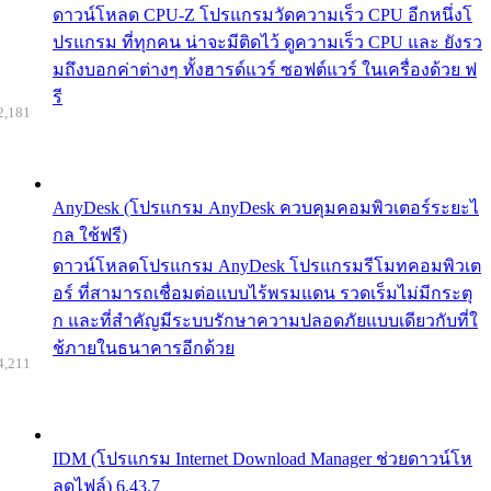
ดาวน์โหลด CPU-Z โปรแกรมวัดความเร็ว CPU อีกหนึ่งโ
ปรแกรม ที่ทุกคน น่าจะมีติดไว้ ดูความเร็ว CPU และ ยังรว
มถึงบอกค่าต่างๆ ทั้งฮารด์แวร์ ซอฟต์แวร์ ในเครื่องด้วย ฟ
รี
2,181
AnyDesk (โปรแกรม AnyDesk ควบคุมคอมพิวเตอร์ระยะไ
กล ใช้ฟรี)
ดาวน์โหลดโปรแกรม AnyDesk โปรแกรมรีโมทคอมพิวเต
อร์ ที่สามารถเชื่อมต่อแบบไร้พรมแดน รวดเร็มไม่มีกระตุ
ก และที่สำคัญมีระบบรักษาความปลอดภัยแบบเดียวกับที่ใ
ช้ภายในธนาคารอีกด้วย
4,211
IDM (โปรแกรม Internet Download Manager ช่วยดาวน์โห
ลดไฟล์) 6.43.7